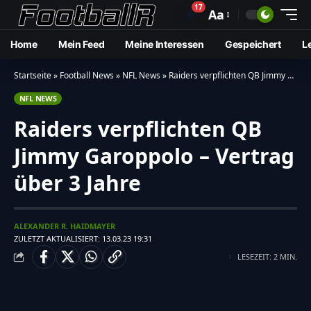
17
🔔
Aa
Home
Mein Feed
Meine Interessen
Gespeichert
L
Startseite
»
Football News
»
NFL News
»
Raiders verpflichten QB Jimmy Garoppolo – Vertrag über 3 Jahre
NFL NEWS
Raiders verpflichten QB
Jimmy Garoppolo – Vertrag
über 3 Jahre
ALEXANDER R. HAIDMAYER
ZULETZT AKTUALISIERT: 13.03.23 19:31
LESEZEIT: 2 MIN.