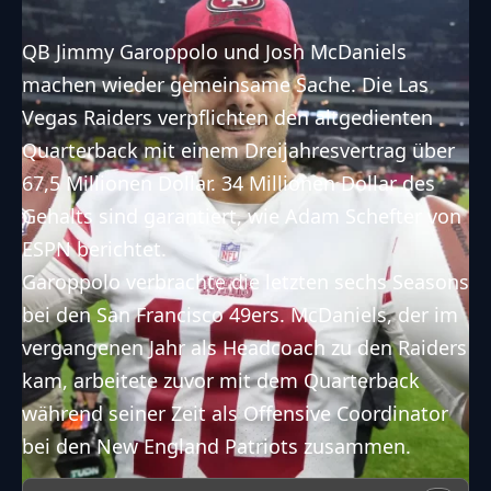
QB Jimmy Garoppolo und Josh McDaniels
machen wieder gemeinsame Sache. Die Las
Vegas Raiders verpflichten den altgedienten
Quarterback mit einem Dreijahresvertrag über
67,5 Millionen Dollar. 34 Millionen Dollar des
Gehalts sind garantiert, wie
Adam Schefter von
ESPN
berichtet.
Garoppolo verbrachte die letzten sechs Seasons
bei den San Francisco 49ers. McDaniels, der im
vergangenen Jahr als Headcoach zu den Raiders
kam, arbeitete zuvor mit dem Quarterback
während seiner Zeit als Offensive Coordinator
bei den New England Patriots zusammen.