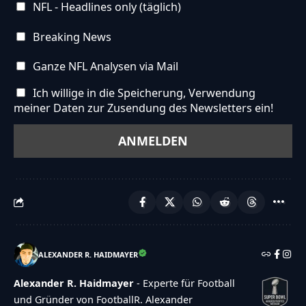
Potenzial","stype":"text","status":"active","sorder":
NFL - Headlines only (täglich)
{"makeDefault":"0","makeLink":"0","link":"","result
Breaking News
{"id":"1344","poll_id":"147","element_id":"147","stex
zu viele
Ganze NFL Analysen via Mail
Schw\u00e4chen","stype":"text","status":"active","
Ich willige in die Speicherung, Verwendung
{"makeDefault":"0","makeLink":"0","link":"","result
meiner Daten zur Zusendung des Newsletters ein!
{"captcha":{"accessibility-alt":"Sound
icon","accessibility-title":"Accessibility option:
listen to a question and answer
it!","accessibility-description":"Type below the
[STRONG]answer[\/STRONG] to what you hear.
Numbers or words:","explanation":"Click or
touch the
ALEXANDER R. HAIDMAYER
[STRONG]ANSWER[\/STRONG]","refresh-
Alexander R. Haidmayer
- Experte für Football
alt":"Refresh\/reload icon","refresh-
und Gründer von FootballR. Alexander