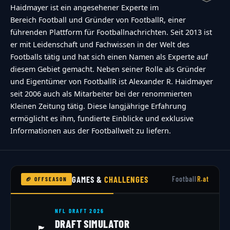
title":"Refresh\/reload: get new images and
Haidmayer ist ein angesehener Experte im
accessibility option!"},"buttons":
Bereich Football und Gründer von FootballR, einer
{"anonymous":"Anonym
führenden Plattform für Footballnachrichten. Seit 2013 ist
er mit Leidenschaft und Fachwissen in der Welt des
abstimmen","wordpress":"Einloggen","facebook":"
Footballs tätig und hat sich einen Namen als Experte auf
in with Facebook","google":"Sign in with
diesem Gebiet gemacht. Neben seiner Rolle als Gründer
Google"},"voting":{"poll-ended":"Die Zeit zum
und Eigentümer von FootballR ist Alexander R. Haidmayer
Abstimmen ist bei dieser Umfrage
seit 2006 auch als Mitarbeiter bei der renommierten
Kleinen Zeitung tätig. Diese langjährige Erfahrung
abgelaufen","poll-not-started":"Diese Umfrage
ermöglicht es ihm, fundierte Einblicke und exklusive
akzeptiert noch keine Stimmen","already-voted-
Informationen aus der Footballwelt zu liefern.
on-poll":"TOUCHDOWN!!! Vielen Dank f\u00fcr
deine Teilnahme!","invalid-poll":"Fehler","no-
answers-selected":"Keine Antwort
GAMES &
CHALLENGES
Football
R.at
🏈 OFFSEASON
ausgew\u00e4hlt","min-answers-
required":"Achtung du musst mindestens
NFL DRAFT 2026
{min_answers_allowed} Auswahl(en)
DRAFT SIMULATOR