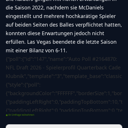
die Saison 2022, nachdem sie McDaniels
eingestellt und mehrere hochkarätige Spieler
auf beiden Seiten des Balles verpflichtet hatten,
konnten diese Erwartungen jedoch nicht
erfüllen. Las Vegas beendete die letzte Saison
mit einer Bilanz von 6-11.
{"poll":{"id":"147","name":"Auto Poll #2164870:
NFL Draft 2026 - Spielerprofil Quarterback Cade
Klubnik","template":"3","template_base":"classic","
{"style":{"poll":
{"backgroundColor":"FFFFFF","borderSize":1,"bord
{"paddingLeftRight":0,"paddingTopBottom":10,"text
{"paddingLeftRight":0,"paddingTopBottom":0,"textC
An Umfrage teilnehmen
{"backgroundColor":"1d7f3b","borderSize":0,"border
{"borderLeftColorForSuccess":"008000","borderLeft