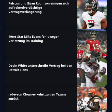
{"single-vote":"Stimme","multiple-
Falcons und Bijan Robinson einigen sich
auf rekordverdächtige
votes":"Stimmen","single-
Vertragsverlängerung
answer":"Antwort","multiple-
answers":"Antworten"}},"date_format":"d.m.y","non
a-more\/nfl\/raiders-verpflichten-qb-jimmy-
49ers Star Mike Evans fehlt wegen
garoppolo-vertrag-3-jahre"}
Verletzung im Training
Devin White unterschreibt Vertrag bei den
Detroit Lions
Jadeveon Clowney kehrt zu den Texans
zurück