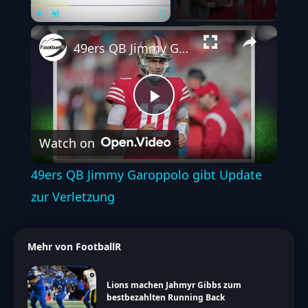
Play
Unmute
Fullscreen
49ers QB Jimmy Garoppolo gibt Update zur Verletzung
Play
Watch on
Video
49ers QB Jimmy Garoppolo gibt Update
zur Verletzung
Mehr von FootballR
Lions machen Jahmyr Gibbs zum
bestbezahlten Running Back