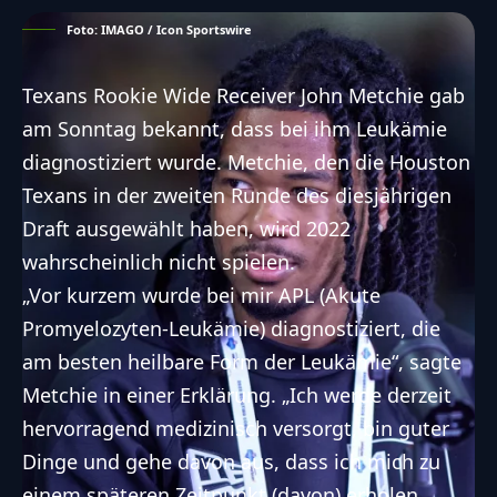
Foto: IMAGO / Icon Sportswire
Texans Rookie Wide Receiver John Metchie gab
am Sonntag bekannt, dass bei ihm Leukämie
diagnostiziert wurde. Metchie, den die
Houston
Texans
in der zweiten Runde des diesjährigen
Draft ausgewählt haben, wird 2022
wahrscheinlich nicht spielen.
„Vor kurzem wurde bei mir APL (Akute
Promyelozyten-Leukämie) diagnostiziert, die
am besten heilbare Form der Leukämie“, sagte
Metchie in einer Erklärung. „Ich werde derzeit
hervorragend medizinisch versorgt, bin guter
Dinge und gehe davon aus, dass ich mich zu
einem späteren Zeitpunkt (davon) erholen