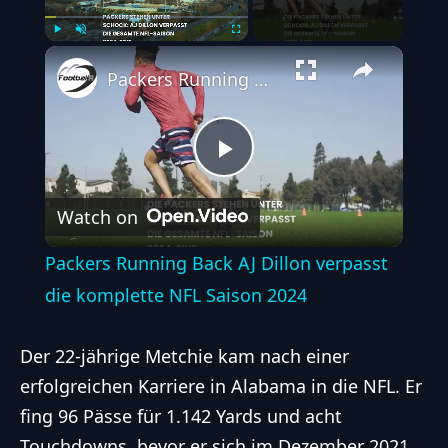
Play
Unmute
Fullscreen
Packers Running Back AJ Dillon verpasst die komplette NFL Saison 2024
Play
Watch on
Video
Packers Running Back AJ Dillon verpasst
die komplette NFL Saison 2024
Der 22-jährige Metchie kam nach einer
erfolgreichen Karriere in Alabama in die NFL. Er
fing 96 Pässe für 1.142 Yards und acht
Touchdowns, bevor er sich im Dezember 2021