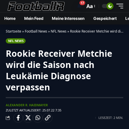
17
🔔
Aa
Home
Mein Feed
Meine Interessen
Gespeichert
L
Startseite
»
Football News
»
NFL News
»
Rookie Receiver Metchie wird die Saison nach Leukämie Diagnose verpassen
NFL NEWS
Rookie Receiver Metchie
wird die Saison nach
Leukämie Diagnose
verpassen
ALEXANDER R. HAIDMAYER
ZULETZT AKTUALISIERT: 25.07.22 7:35
LESEZEIT: 2 MIN.