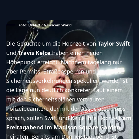
Foto: IMAGO / Newscom World
Die Gerüchte um die Hochzeit von
Taylor Swift
und
Travis Kelce
haben einen neuen
Höhepunkt erreicht. Nachdem tagelang nur
über Permits, Straßensperren und
Sicherheitsvorkehrungen spekuliert wurde, ist
die Lage nun deutlich konkreter: Laut einem
mit den Sicherheitsplänen vertrauten
Polizeibeamten, der mit der Associated Press
sprach, sollen Swift und Kelce ihre Hochzeit
am
Freitagabend im Madison Square Garden
heiraten. Bereits am Donnerstagabend ist