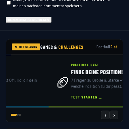
meinen nächsten Kommentar speichern.
GAMES &
CHALLENGES
Football
R.at
🏈 OFFSEASON
NFL DRAFT 2026
DRAFT SIMULATOR
🏟️
32 Teams, 7 Runden – du bist GM. Hol dir dein
Scout-Rating!
→
JETZT DRAFTEN
‹
›