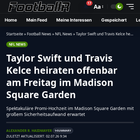
17
🔔
Aa
Home
Mein Feed
Meine Interessen
Gespeichert
L
Startseite
»
Football News
»
NFL News
»
Taylor Swift und Travis Kelce heiraten offenbar am Freitag im Madison Square Garden
NFL NEWS
Taylor Swift und Travis
Kelce heiraten offenbar
am Freitag im Madison
Square Garden
Spektakuläre Promi-Hochzeit im Madison Square Garden mit
großem Sicherheitsaufwand erwartet
ALEXANDER R. HAIDMAYER
SUMMARY
✨
ZULETZT AKTUALISIERT: 02.07.26 9:34