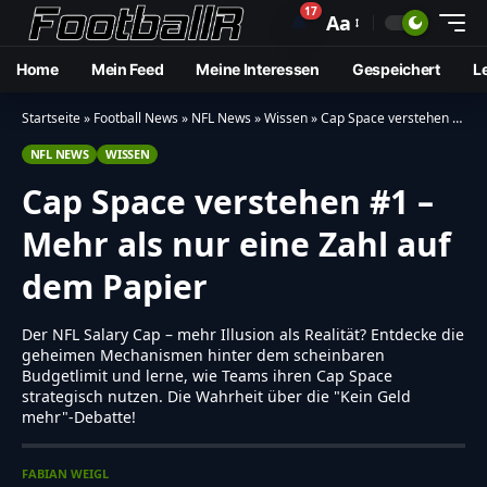
17
🔔
Aa
Home
Mein Feed
Meine Interessen
Gespeichert
L
Startseite
»
Football News
»
NFL News
»
Wissen
»
Cap Space verstehen #1 – Mehr als nur eine Zahl auf dem Papier
NFL NEWS
WISSEN
Cap Space verstehen #1 –
Mehr als nur eine Zahl auf
dem Papier
Der NFL Salary Cap – mehr Illusion als Realität? Entdecke die
geheimen Mechanismen hinter dem scheinbaren
Budgetlimit und lerne, wie Teams ihren Cap Space
strategisch nutzen. Die Wahrheit über die "Kein Geld
mehr"-Debatte!
FABIAN WEIGL