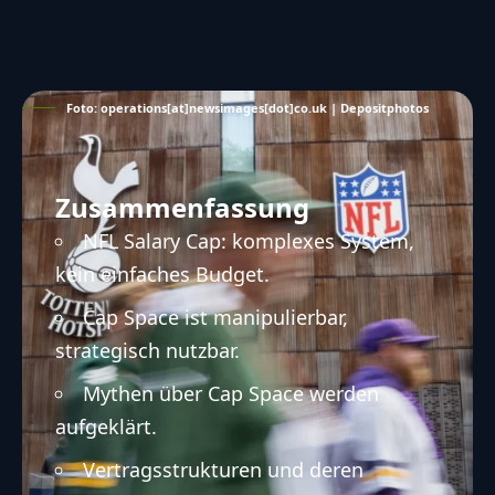
Foto: operations[at]newsimages[dot]co.uk | Depositphotos
Zusammenfassung
NFL Salary Cap: komplexes System,
kein einfaches Budget.
Cap Space ist manipulierbar,
strategisch nutzbar.
Mythen über Cap Space werden
aufgeklärt.
Vertragsstrukturen und deren