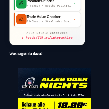
Positions-Finder
🏈
›
7 Fragen · welche Position bist du?
Trade Value Checker
⚖️
›
JJ-Chart · Steal oder Overpay?
Alle Spiele entdecken
→ FootballR.at/interactive
Was sagst du dazu?