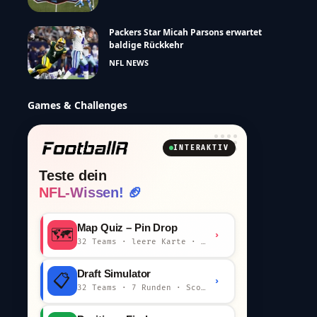
Packers Star Micah Parsons erwartet
baldige Rückkehr
NFL NEWS
Games & Challenges
INTERAKTIV
Teste dein
NFL-Wissen! 🏈
Map Quiz – Pin Drop
🗺️
›
32 Teams · leere Karte · km-Wertung
Draft Simulator
📋
›
32 Teams · 7 Runden · Scout-Kommentar