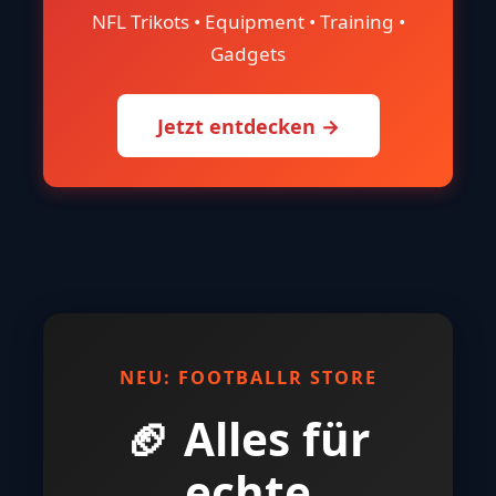
NFL Trikots • Equipment • Training •
Gadgets
Jetzt entdecken →
NEU: FOOTBALLR STORE
🏈 Alles für
echte