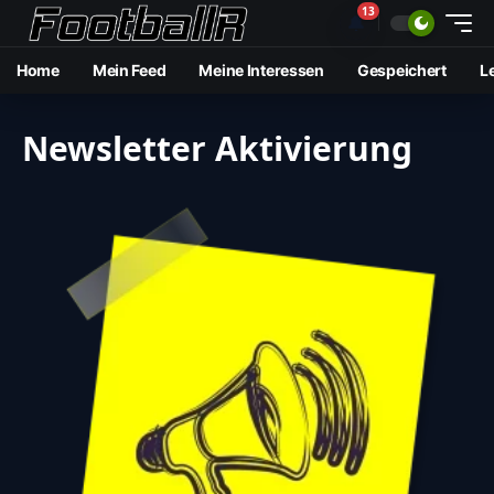
13
🔔
Home
Mein Feed
Meine Interessen
Gespeichert
L
Newsletter Aktivierung