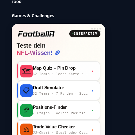
FOOD
Games & Challenges
INTERAKTIV
Teste dein
NFL-Wissen! 🏈
Map Quiz – Pin Drop
🗺️
›
32 Teams · leere Karte · km-Wertung
Draft Simulator
📋
›
32 Teams · 7 Runden · Scout-Kommentar
Positions-Finder
🏈
›
7 Fragen · welche Position bist du?
Trade Value Checker
⚖️
›
JJ-Chart · Steal oder Overpay?