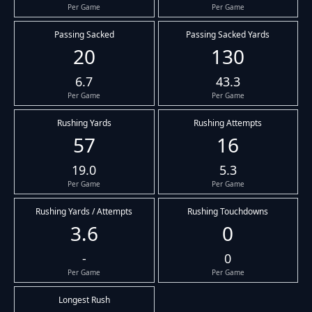
Per Game
Per Game
Passing Sacked
Passing Sacked Yards
20
130
6.7
43.3
Per Game
Per Game
Rushing Yards
Rushing Attempts
57
16
19.0
5.3
Per Game
Per Game
Rushing Yards / Attempts
Rushing Touchdowns
3.6
0
-
0
Per Game
Per Game
Longest Rush