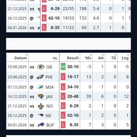
L
6-29
22/35
188
5.4
0
1
8-5
vs
NO
21.12.2025
L
42-10
19/33
152
4.6
0
1
1-1
@
NE
28.12.2025
L
8-35
11/22
60
2.7
1
0
1-
vs
BUF
04.01.2026
Rushing
Datum
vs.
Result
Yds
Att
TD
Lng
W
30-10
-5
1
0
-5
vs
GB
10.08.2025
L
19-17
13
2
0
8
@
PHI
23.08.2025
L
34-10
0
1
0
0
@
MIA
07.12.2025
L
20-48
39
6
0
12
vs
JAX
14.12.2025
L
6-29
2
1
0
2
vs
NO
21.12.2025
L
42-10
1
2
0
1
@
NE
28.12.2025
L
8-35
7
3
0
5
vs
BUF
04.01.2026