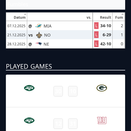
Fumbles
Datum
vs.
Result
Fum
L
34-10
2
@
MIA
07.12.2025
L
6-29
1
vs
NO
21.12.2025
L
42-10
0
@
NE
28.12.2025
PLAYED GAMES
10.08.2025
2:00
NFL – 2025-2026
/
Preseason
/
Week1
30
10
Jets
Packers
Final
17.08.2025
1:00
NFL – 2025-2026
/
Preseason
/
Week2
12
31
Jets
Giants