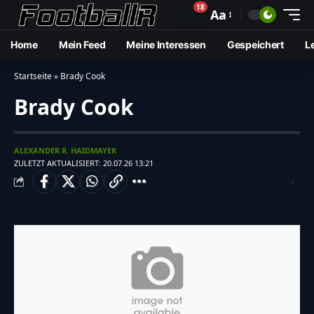
18
🔔
Aa
Home
Mein Feed
Meine Interessen
Gespeichert
L
Startseite
»
Brady Cook
Brady Cook
ALEXANDER R. HAIDMAYER
ZULETZT AKTUALISIERT: 20.07.26 13:21