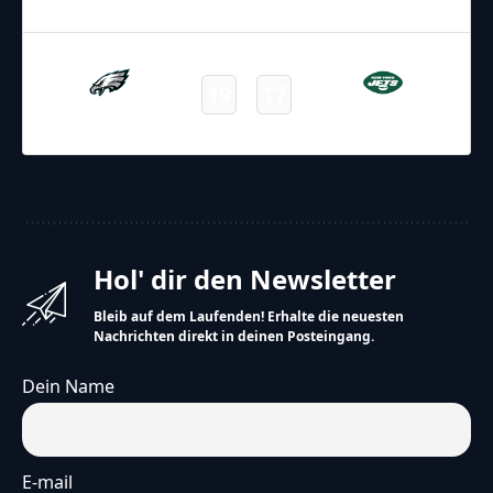
Final
23.08.2025
1:30
NFL – 2025-2026
/
Preseason
/
Week3
19
17
Eagles
Jets
Final
Hol' dir den Newsletter
Bleib auf dem Laufenden! Erhalte die neuesten
Nachrichten direkt in deinen Posteingang.
Dein Name
E-mail