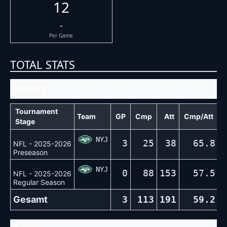
12
-
Per Game
TOTAL STATS
Passing
Tournament
Team
GP
Cmp
Att
Cmp/Att
Stage
NYJ
3
25
38
65.8
2
NFL - 2025-2026
Preseason
NYJ
0
88
153
57.5
7
NFL - 2025-2026
Regular Season
Gesamt
3
113
191
59.2
9