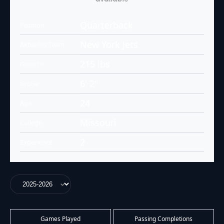
Quarterback
Position
New York Jets
Aktuelles Team
215 lbs
Gewicht
6' 2"
Größe
24
Age
Missouri
College
2
Experience
Games Played
Passing Completions