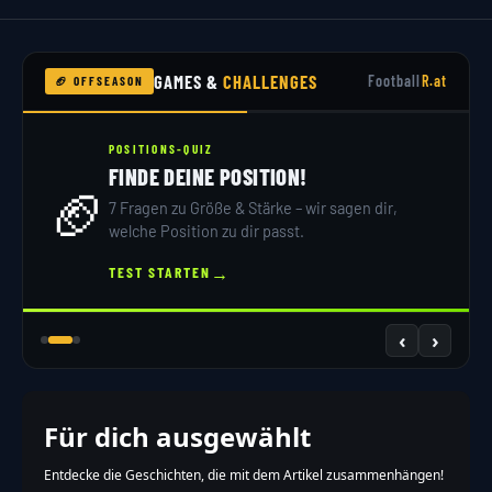
GAMES &
CHALLENGES
Football
R.at
🏈 OFFSEASON
POSITIONS-QUIZ
FINDE DEINE POSITION!
🏈
7 Fragen zu Größe & Stärke – wir sagen dir,
welche Position zu dir passt.
→
TEST STARTEN
‹
›
Für dich ausgewählt
Entdecke die Geschichten, die mit dem Artikel zusammenhängen!