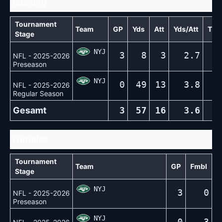
Rushing
Tournament
Team
GP
Yds
Att
Yds/Att
TD
Stage
NYJ
3
8
3
2.7
0
NFL - 2025-2026
Preseason
NYJ
0
49
13
3.8
0
NFL - 2025-2026
Regular Season
Gesamt
3
57
16
3.6
0
Fumbles
Tournament
Team
GP
Fmbl
Stage
NYJ
3
0
NFL - 2025-2026
Preseason
NYJ
0
3