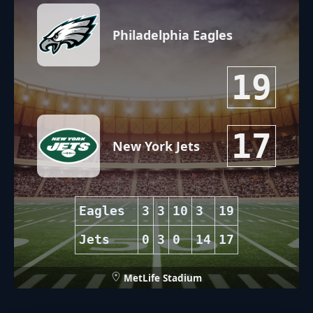
Philadelphia Eagles
19
17
New York Jets
Eagles
3
3
10
3
19
Jets
0
3
0
14
17
MetLife Stadium