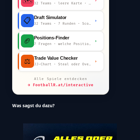
🗺️
›
32 Teams · leere Karte · km-Wertung
Draft Simulator
📋
›
32 Teams · 7 Runden · Scout-Kommentar
Positions-Finder
🏈
›
7 Fragen · welche Position bist du?
Trade Value Checker
⚖️
›
JJ-Chart · Steal oder Overpay?
Alle Spiele entdecken
→ FootballR.at/interactive
Was sagst du dazu?