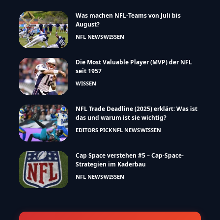
Was machen NFL-Teams von Juli bis
August?
NFL NEWS
WISSEN
Die Most Valuable Player (MVP) der NFL
seit 1957
WISSEN
NFL Trade Deadline (2025) erklärt: Was ist
das und warum ist sie wichtig?
EDITORS PICK
NFL NEWS
WISSEN
Cap Space verstehen #5 – Cap-Space-
Strategien im Kaderbau
NFL NEWS
WISSEN