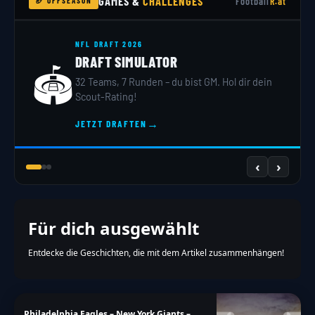
GAMES &
CHALLENGES
Football
R.at
🏈 OFFSEASON
NFL DRAFT 2026
DRAFT SIMULATOR
🏟️
32 Teams, 7 Runden – du bist GM. Hol dir dein
Scout-Rating!
→
JETZT DRAFTEN
‹
›
Für dich ausgewählt
Entdecke die Geschichten, die mit dem Artikel zusammenhängen!
Philadelphia Eagles – New York Giants –