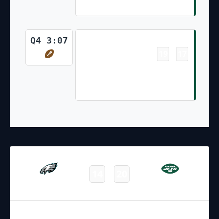
Point Conversion)
Touchdown
Q4 3:07
19
17
-
Donovan Edwards 1 Yd Rush
(Two-Point Run Conversion
Failed)
15.10.2023
22:25
NFL 2023-2024
/
Regular Season
/
Week6
14
20
Eagles
Jets
Final
05.12.2021
19:00
NFL 2021-2022
/
Regular Season
/
Week13