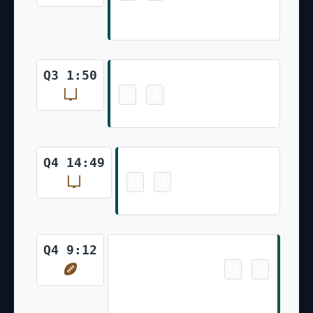
Montrell Johnson Jr. 15 Yd Rush
(Jake Elliott Kick)
Field Goal
Q3 1:50
16
3
-
Jake Elliott 23 Yd Field Goal
Field Goal
Q4 14:49
19
3
-
Jake Elliott 45 Yd Field Goal
Touchdown
Q4 9:12
19
11
-
Lawrance Toafili 19 Yd Rush
(Adrian Martinez Run for Two-