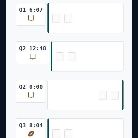
Field Goal
Q1 6:07
3
0
-
Jake Elliott 51 Yd Field Goal
Field Goal
Q2 12:48
6
0
-
Jake Elliott 53 Yd Field Goal
Field Goal
Q2 0:00
6
3
-
Nick Folk 41 Yd Field Goal
Touchdown
Q3 8:04
13
3
-