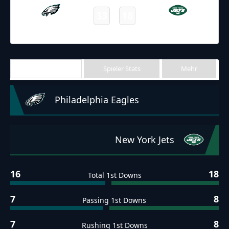
33
18
Eagles
Jets
Final
Team Stats
Spieler Stats
Mehr
Philadelphia Eagles
New York Jets
16
18
Total 1st Downs
7
8
Passing 1st Downs
7
8
Rushing 1st Downs