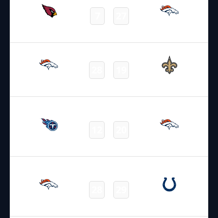
7
27
Cardinals
Broncos
Final
23.08.2025
19:00
NFL – 2025-2026
/
Preseason
/
Week3
28
19
Broncos
Saints
Final
07.09.2025
22:05
NFL – 2025-2026
/
Regular Season
/
Week1
12
20
Titans
Broncos
Final
14.09.2025
22:05
NFL – 2025-2026
/
Regular Season
/
Week2
28
29
Broncos
Colts
Final