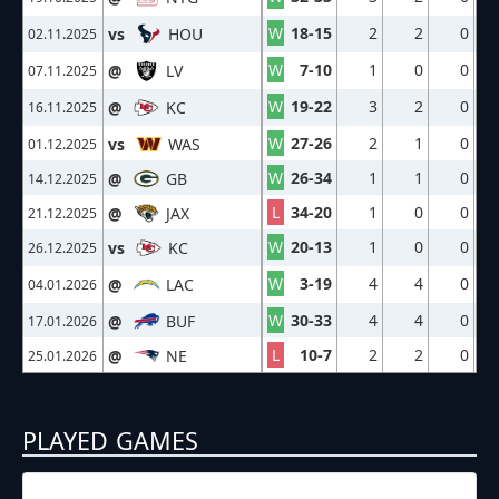
W
18-15
2
2
0
vs
HOU
02.11.2025
W
7-10
1
0
0
@
LV
07.11.2025
W
19-22
3
2
0
@
KC
16.11.2025
W
27-26
2
1
0
vs
WAS
01.12.2025
W
26-34
1
1
0
@
GB
14.12.2025
L
34-20
1
0
0
@
JAX
21.12.2025
W
20-13
1
0
0
vs
KC
26.12.2025
W
3-19
4
4
0
@
LAC
04.01.2026
W
30-33
4
4
0
@
BUF
17.01.2026
L
10-7
2
2
0
@
NE
25.01.2026
PLAYED GAMES
17.08.2025
3:30
NFL – 2025-2026
/
Preseason
/
Week2