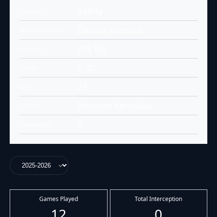
Safety
Position
Denver Broncos
Aktuelles Team
208 lbs
Gewicht
6' 0"
Größe
28
Age
Western Kentucky
College
3
Experience
Games Played
Total Interception
12
0