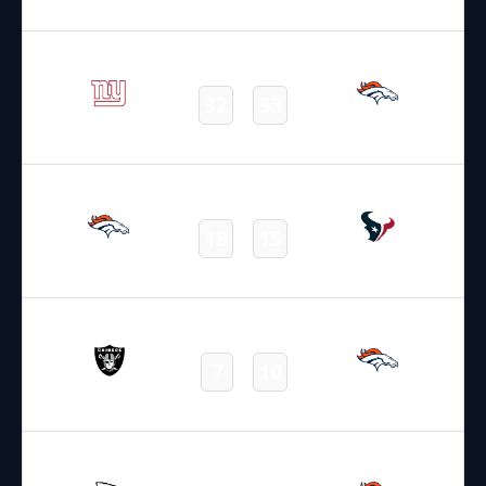
Final
19.10.2025
22:05
NFL – 2025-2026
/
Regular Season
/
Week7
32
33
Giants
Broncos
Final
02.11.2025
19:00
NFL – 2025-2026
/
Regular Season
/
Week9
18
15
Broncos
Texans
Final
07.11.2025
2:15
NFL – 2025-2026
/
Regular Season
/
Week10
7
10
Raiders
Broncos
Final
16.11.2025
22:25
NFL – 2025-2026
/
Regular Season
/
Week11