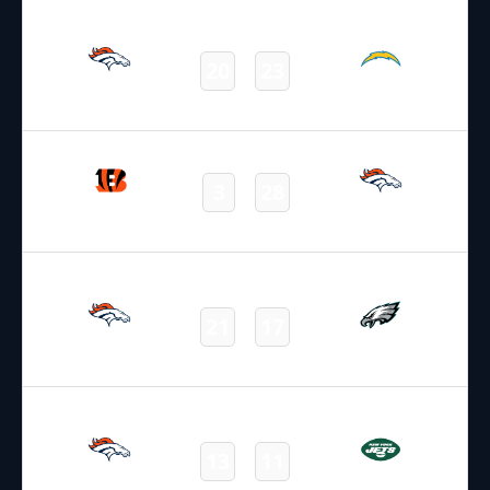
21.09.2025
22:05
NFL – 2025-2026
/
Regular Season
/
Week3
20
23
Broncos
Chargers
Final
30.09.2025
2:15
NFL – 2025-2026
/
Regular Season
/
Week4
3
28
Bengals
Broncos
Final
05.10.2025
19:00
NFL – 2025-2026
/
Regular Season
/
Week5
21
17
Broncos
Eagles
Final
12.10.2025
15:30
NFL – 2025-2026
/
Regular Season
/
Week6
13
11
Broncos
Jets