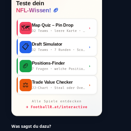
Teste dein
NFL-Wissen! 🏈
Map Quiz – Pin Drop
🗺️
›
32 Teams · leere Karte · km-Wertung
Draft Simulator
📋
›
32 Teams · 7 Runden · Scout-Kommentar
Positions-Finder
🏈
›
7 Fragen · welche Position bist du?
Trade Value Checker
⚖️
›
JJ-Chart · Steal oder Overpay?
Alle Spiele entdecken
→ FootballR.at/interactive
Was sagst du dazu?