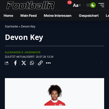
13
🔔
Aa
Home
Mein Feed
Meine Interessen
Gespeichert
L
Startseite
»
Devon Key
Devon Key
ALEXANDER R. HAIDMAYER
ZULETZT AKTUALISIERT: 20.07.26 13:24