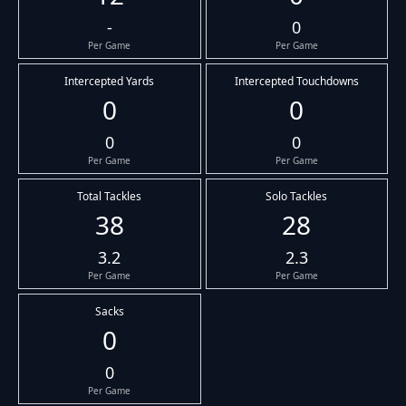
-
0
Per Game
Per Game
Intercepted Yards
Intercepted Touchdowns
0
0
0
0
Per Game
Per Game
Total Tackles
Solo Tackles
38
28
3.2
2.3
Per Game
Per Game
Sacks
0
0
Per Game