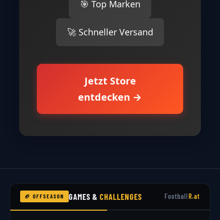
🎯 Top Marken
🚀 Schneller Versand
Jetzt Store
entdecken →
GAMES &
CHALLENGES
Football
R.at
🏈 OFFSEASON