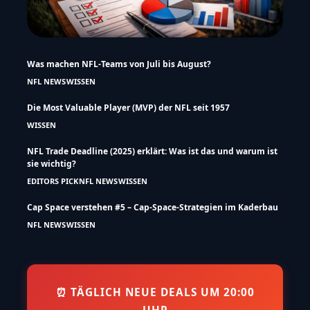
Was machen NFL-Teams von Juli bis August?
NFL NEWS
WISSEN
Die Most Valuable Player (MVP) der NFL seit 1957
WISSEN
NFL Trade Deadline (2025) erklärt: Was ist das und warum ist
sie wichtig?
EDITORS PICK
NFL NEWS
WISSEN
Cap Space verstehen #5 – Cap-Space-Strategien im Kaderbau
NFL NEWS
WISSEN
⏰ TÄGLICH NEUE DEALS UM 20:00
UHR