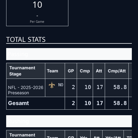
10
-
Per Game
TOTAL STATS
Passing
Tournament
Team
GP
Cmp
Att
Cmp/Att
Yd
Stage
NO
2
10
17
58.8
7
NFL - 2025-2026
Preseason
Gesamt
2
10
17
58.8
7
Rushing
Tournament
Team
GP
Yds
Att
Yds/Att
TD