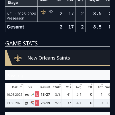
Stage
NO
2
17
2
8.5
0
NFL - 2025-2026
Preseason
Gesamt
2
17
2
8.5
0
GAME STATS
New Orleans Saints
Passing
Datum
vs.
Result
C/Att
Yds
Avg
TD
Int
Sacks
L
13-27
5/8
41
5.1
0
1
0-0
vs
LAC
10.08.2025
L
28-19
5/9
37
4.1
0
0
2-12
@
DEN
23.08.2025