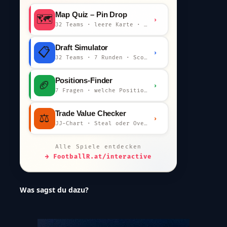
Map Quiz – Pin Drop
🗺️
›
32 Teams · leere Karte · km-Wertung
Draft Simulator
📋
›
32 Teams · 7 Runden · Scout-Kommentar
Positions-Finder
🏈
›
7 Fragen · welche Position bist du?
Trade Value Checker
⚖️
›
JJ-Chart · Steal oder Overpay?
Alle Spiele entdecken
→ FootballR.at/interactive
Was sagst du dazu?