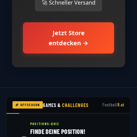
🚀 Schneller Versand
Jetzt Store
entdecken →
GAMES &
CHALLENGES
Football
R.at
🏈 OFFSEASON
POSITIONS-QUIZ
FINDE DEINE POSITION!