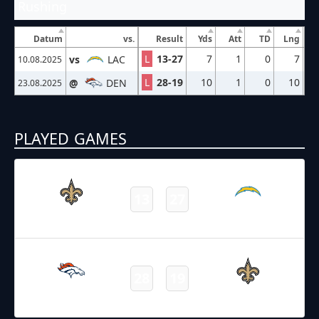
Rushing
Datum
vs.
Result
Yds
Att
TD
Lng
L
13-27
7
1
0
7
vs
LAC
10.08.2025
L
28-19
10
1
0
10
@
DEN
23.08.2025
PLAYED GAMES
10.08.2025
22:00
NFL – 2025-2026
/
Preseason
/
Week1
13
27
Saints
Chargers
Final
23.08.2025
19:00
NFL – 2025-2026
/
Preseason
/
Week3
28
19
Broncos
Saints
Final