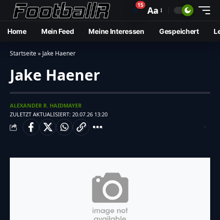
15
🔔
Aa
Home
Mein Feed
Meine Interessen
Gespeichert
L
Startseite
»
Jake Haener
Jake Haener
ALEXANDER R. HAIDMAYER
ZULETZT AKTUALISIERT: 20.07.26 13:20