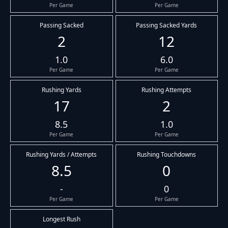
Per Game
Per Game
Passing Sacked
Passing Sacked Yards
2
12
1.0
6.0
Per Game
Per Game
Rushing Yards
Rushing Attempts
17
2
8.5
1.0
Per Game
Per Game
Rushing Yards / Attempts
Rushing Touchdowns
8.5
0
-
0
Per Game
Per Game
Longest Rush