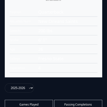
Quarterback
Position
New Orleans Saints
Aktuelles Team
200 lbs
Gewicht
6' 1"
Größe
26
Age
Fresno State
College
4
Experience
Games Played
Passing Completions