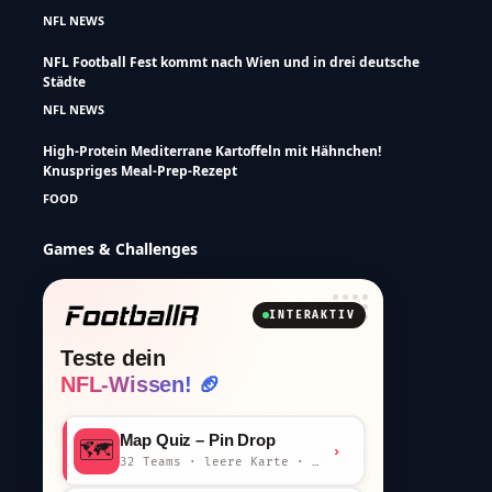
NFL NEWS
NFL Football Fest kommt nach Wien und in drei deutsche
Städte
NFL NEWS
High-Protein Mediterrane Kartoffeln mit Hähnchen!
Knuspriges Meal-Prep-Rezept
FOOD
Games & Challenges
INTERAKTIV
Teste dein
NFL-Wissen! 🏈
Map Quiz – Pin Drop
🗺️
›
32 Teams · leere Karte · km-Wertung