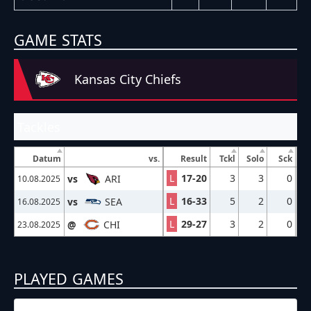
GAME STATS
Kansas City Chiefs
Tackles
Datum
vs.
Result
Tckl
Solo
Sck
L
17-20
3
3
0
vs
ARI
10.08.2025
L
16-33
5
2
0
vs
SEA
16.08.2025
L
29-27
3
2
0
@
CHI
23.08.2025
PLAYED GAMES
10.08.2025
2:00
NFL – 2025-2026
/
Preseason
/
Week1