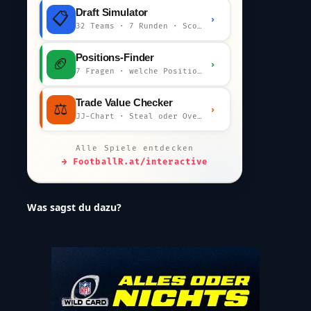
Draft Simulator
📋
›
32 Teams · 7 Runden · Scout-Kommentar
Positions-Finder
🏈
›
7 Fragen · welche Position bist du?
Trade Value Checker
⚖️
›
JJ-Chart · Steal oder Overpay?
Alle Spiele entdecken
→ FootballR.at/interactive
Was sagst du dazu?