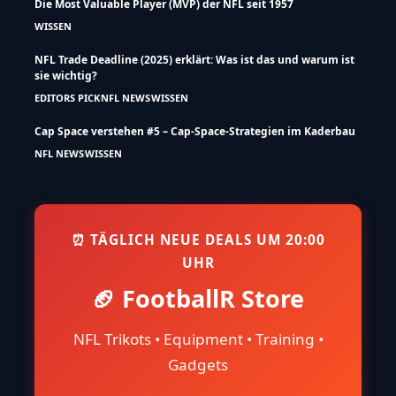
Die Most Valuable Player (MVP) der NFL seit 1957
WISSEN
NFL Trade Deadline (2025) erklärt: Was ist das und warum ist
sie wichtig?
EDITORS PICK
NFL NEWS
WISSEN
Cap Space verstehen #5 – Cap-Space-Strategien im Kaderbau
NFL NEWS
WISSEN
⏰ TÄGLICH NEUE DEALS UM 20:00
UHR
🏈 FootballR Store
NFL Trikots • Equipment • Training •
Gadgets