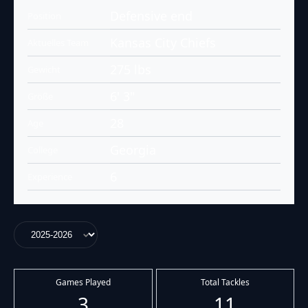
Defensive end
Position
Kansas City Chiefs
Aktuelles Team
275 lbs
Gewicht
6' 3"
Größe
28
Age
Georgia
College
6
Experience
Games Played
Total Tackles
3
11