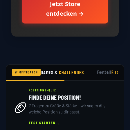
Jetzt Store
entdecken →
GAMES &
CHALLENGES
Football
R.at
🏈 OFFSEASON
POSITIONS-QUIZ
FINDE DEINE POSITION!
🏈
7 Fragen zu Größe & Stärke – wir sagen dir,
welche Position zu dir passt.
→
TEST STARTEN