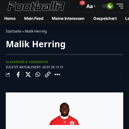
17
🔔
Aa
Home
Mein Feed
Meine Interessen
Gespeichert
L
Startseite
»
Malik Herring
Malik Herring
ALEXANDER R. HAIDMAYER
ZULETZT AKTUALISIERT: 20.07.26 13:15