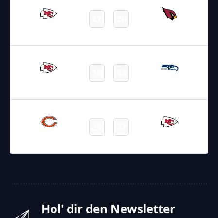
17
20
Chiefs
Cardinals
Final
16.08.2025
4:00
NFL – 2025-2026
/
Preseason
/
Week2
16
33
Chiefs
Seahawks
Final
23.08.2025
2:20
NFL – 2025-2026
/
Preseason
/
Week3
29
27
Bears
Chiefs
Final
Hol' dir den Newsletter