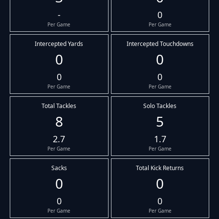
-
0
Per Game
Per Game
Intercepted Yards
Intercepted Touchdowns
0
0
0
0
Per Game
Per Game
Total Tackles
Solo Tackles
8
5
2.7
1.7
Per Game
Per Game
Sacks
Total Kick Returns
0
0
0
0
Per Game
Per Game