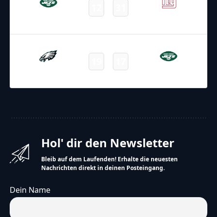
12
31
Jets
Giants
Final
23.08.2025
1:30
NFL – 2025-2026
/
Preseason
/
Week3
19
17
Eagles
Jets
Final
Hol' dir den Newsletter
Bleib auf dem Laufenden! Erhalte die neuesten
Nachrichten direkt in deinen Posteingang.
Dein Name