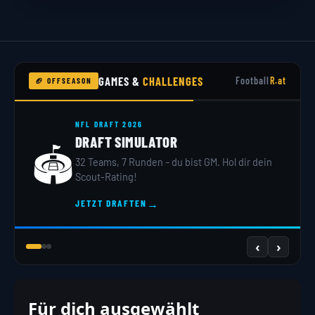
GAMES &
CHALLENGES
Football
R.at
🏈 OFFSEASON
NFL DRAFT 2026
DRAFT SIMULATOR
🏟️
32 Teams, 7 Runden – du bist GM. Hol dir dein
Scout-Rating!
→
JETZT DRAFTEN
‹
›
Für dich ausgewählt