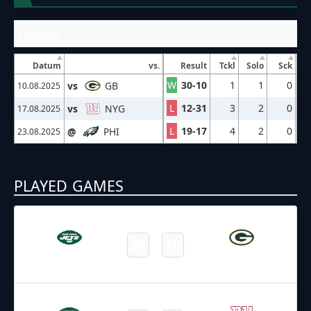
Tackles
Datum
vs.
Result
Tckl
Solo
Sck
W
30-10
1
1
0
vs
GB
10.08.2025
L
12-31
3
2
0
vs
NYG
17.08.2025
L
19-17
4
2
0
@
PHI
23.08.2025
PLAYED GAMES
10.08.2025
2:00
NFL – 2025-2026
/
Preseason
/
Week1
30
10
Jets
Packers
Final
17.08.2025
1:00
NFL – 2025-2026
/
Preseason
/
Week2