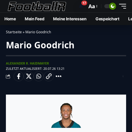
17
🔔
Aa
Home
Mein Feed
Meine Interessen
Gespeichert
L
Startseite
»
Mario Goodrich
Mario Goodrich
ALEXANDER R. HAIDMAYER
ZULETZT AKTUALISIERT: 20.07.26 13:21