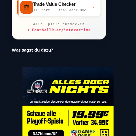
Trade Value Checker
⚖️
›
JJ-Chart · Steal oder Overpay?
Alle Spiele entdecken
→ FootballR.at/interactive
Was sagst du dazu?