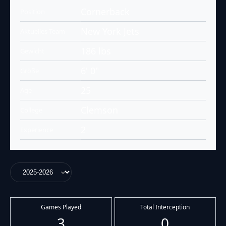
Cornerback
Position
New York Jets
Aktuelles Team
186 lbs
Gewicht
6' 0"
Größe
25
Age
Clemson
College
2
Experience
Games Played
Total Interception
3
0