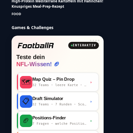
High-Protein Mediterrane Kartoffeln mit Hähnchen!
Knuspriges Meal-Prep-Rezept
FOOD
Games & Challenges
INTERAKTIV
Teste dein
NFL-Wissen! 🏈
Map Quiz – Pin Drop
🗺️
›
32 Teams · leere Karte · km-Wertung
Draft Simulator
📋
›
32 Teams · 7 Runden · Scout-Kommentar
Positions-Finder
🏈
›
7 Fragen · welche Position bist du?