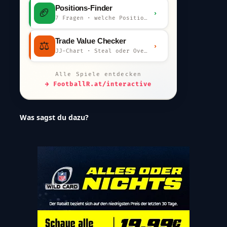
Positions-Finder
🏈
›
7 Fragen · welche Position bist du?
Trade Value Checker
⚖️
›
JJ-Chart · Steal oder Overpay?
Alle Spiele entdecken
→ FootballR.at/interactive
Was sagst du dazu?