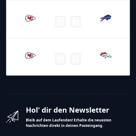
02.11.2025
22:25
NFL – 2025-2026
/
Regular Season
/
Week9
21
28
Chiefs
Bills
Final
16.11.2025
22:25
NFL – 2025-2026
/
Regular Season
/
Week11
19
22
Chiefs
Broncos
Final
Hol' dir den Newsletter
Bleib auf dem Laufenden! Erhalte die neuesten
Nachrichten direkt in deinen Posteingang.