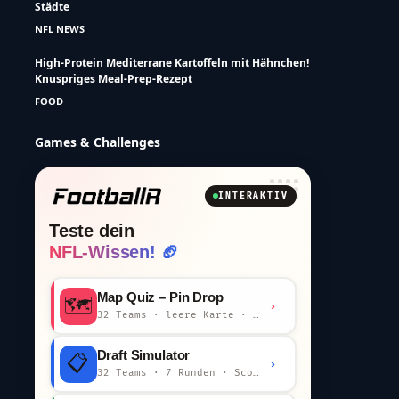
Städte
NFL NEWS
High-Protein Mediterrane Kartoffeln mit Hähnchen!
Knuspriges Meal-Prep-Rezept
FOOD
Games & Challenges
INTERAKTIV
Teste dein
NFL-Wissen! 🏈
Map Quiz – Pin Drop
🗺️
›
32 Teams · leere Karte · km-Wertung
Draft Simulator
📋
›
32 Teams · 7 Runden · Scout-Kommentar