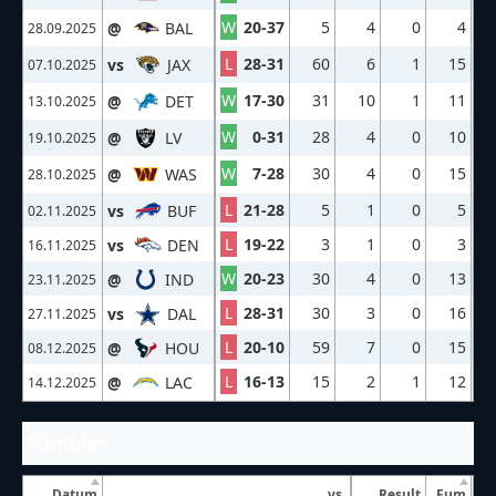
W
20-37
5
4
0
4
@
BAL
28.09.2025
L
28-31
60
6
1
15
vs
JAX
07.10.2025
W
17-30
31
10
1
11
@
DET
13.10.2025
W
0-31
28
4
0
10
@
LV
19.10.2025
W
7-28
30
4
0
15
@
WAS
28.10.2025
L
21-28
5
1
0
5
vs
BUF
02.11.2025
L
19-22
3
1
0
3
vs
DEN
16.11.2025
W
20-23
30
4
0
13
@
IND
23.11.2025
L
28-31
30
3
0
16
vs
DAL
27.11.2025
L
20-10
59
7
0
15
@
HOU
08.12.2025
L
16-13
15
2
1
12
@
LAC
14.12.2025
Fumbles
Datum
vs.
Result
Fum