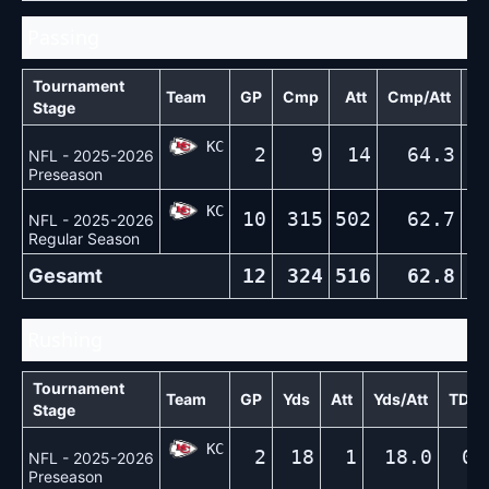
Passing
Tournament
Team
GP
Cmp
Att
Cmp/Att
Stage
KC
2
9
14
64.3
NFL - 2025-2026
Preseason
KC
10
315
502
62.7
3
NFL - 2025-2026
Regular Season
Gesamt
12
324
516
62.8
3
Rushing
Tournament
Team
GP
Yds
Att
Yds/Att
TD
Stage
KC
2
18
1
18.0
0
NFL - 2025-2026
Preseason