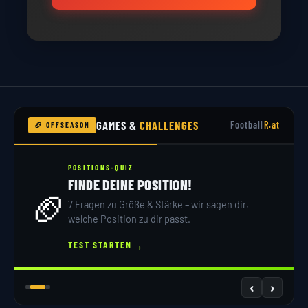
GAMES &
CHALLENGES
Football
R.at
🏈 OFFSEASON
POSITIONS-QUIZ
FINDE DEINE POSITION!
🏈
7 Fragen zu Größe & Stärke – wir sagen dir,
welche Position zu dir passt.
→
TEST STARTEN
‹
›