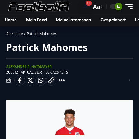
15
🔔
Aa
Home
Mein Feed
Meine Interessen
Gespeichert
L
Startseite
»
Patrick Mahomes
Patrick Mahomes
ALEXANDER R. HAIDMAYER
ZULETZT AKTUALISIERT: 20.07.26 13:15