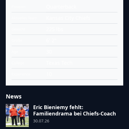
Quarterback
Position
Kansas City Chiefs
Aktuelles Team
225 lbs
Gewicht
6' 2"
Größe
30
Age
Texas Tech
College
10
Experience
News
Eric Bieniemy fehlt:
Familiendrama bei Chiefs-Coach
30.07.26