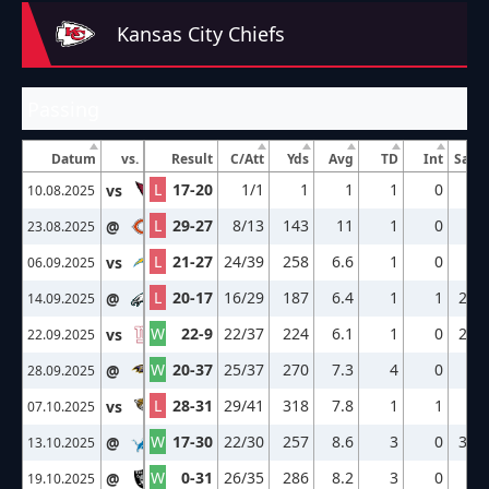
Kansas City Chiefs
Passing
Datum
vs.
Result
C/Att
Yds
Avg
TD
Int
Sack
L
17-20
1/1
1
1
1
0
0-
vs
ARI
10.08.2025
L
29-27
8/13
143
11
1
0
0-
@
CHI
23.08.2025
L
21-27
24/39
258
6.6
1
0
2-
vs
LAC
06.09.2025
L
20-17
16/29
187
6.4
1
1
2-1
@
PHI
14.09.2025
W
22-9
22/37
224
6.1
1
0
2-2
vs
NYG
22.09.2025
W
20-37
25/37
270
7.3
4
0
1-
@
BAL
28.09.2025
L
28-31
29/41
318
7.8
1
1
0-
vs
JAX
07.10.2025
W
17-30
22/30
257
8.6
3
0
3-1
@
DET
13.10.2025
W
0-31
26/35
286
8.2
3
0
1-
@
LV
19.10.2025