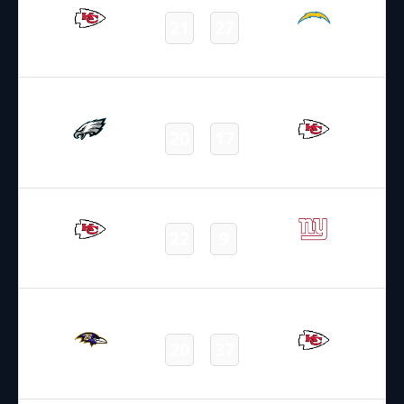
21
27
Chiefs
Chargers
Final
14.09.2025
22:25
NFL – 2025-2026
/
Regular Season
/
Week2
20
17
Eagles
Chiefs
Final
22.09.2025
2:20
NFL – 2025-2026
/
Regular Season
/
Week3
22
9
Chiefs
Giants
Final
28.09.2025
22:25
NFL – 2025-2026
/
Regular Season
/
Week4
20
37
Ravens
Chiefs
Final