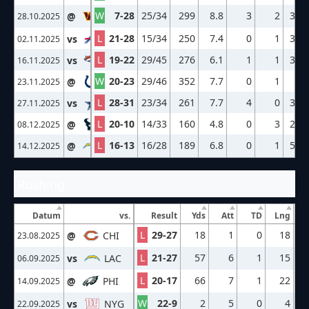
W
7-28
25/34
299
8.8
3
2
3-1
@
WAS
28.10.2025
L
21-28
15/34
250
7.4
0
1
3-2
vs
BUF
02.11.2025
L
19-22
29/45
276
6.1
1
1
3-2
vs
DEN
16.11.2025
W
20-23
29/46
352
7.7
0
1
4-
@
IND
23.11.2025
L
28-31
23/34
261
7.7
4
0
3-1
vs
DAL
27.11.2025
L
20-10
14/33
160
4.8
0
3
2-1
@
HOU
08.12.2025
L
16-13
16/28
189
6.8
0
1
5-2
@
LAC
14.12.2025
Rushing
Datum
vs.
Result
Yds
Att
TD
Lng
L
29-27
18
1
0
18
@
CHI
23.08.2025
L
21-27
57
6
1
15
vs
LAC
06.09.2025
L
20-17
66
7
1
22
@
PHI
14.09.2025
W
22-9
2
5
0
4
vs
NYG
22.09.2025