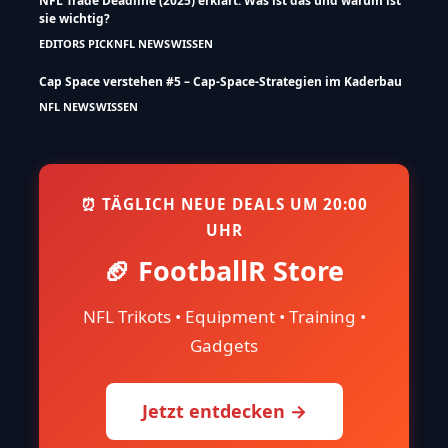
NFL Trade Deadline (2025) erklärt: Was ist das und warum ist
sie wichtig?
EDITORS PICK
NFL NEWS
WISSEN
Cap Space verstehen #5 – Cap-Space-Strategien im Kaderbau
NFL NEWS
WISSEN
⏰ TÄGLICH NEUE DEALS UM 20:00
UHR
🏈 FootballR Store
NFL Trikots • Equipment • Training •
Gadgets
Jetzt entdecken →