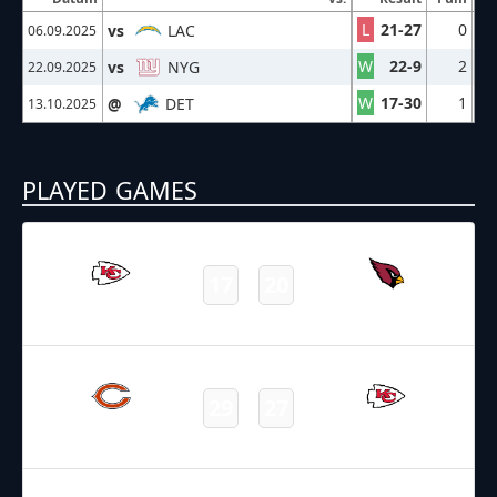
L
21-27
0
vs
LAC
06.09.2025
W
22-9
2
vs
NYG
22.09.2025
W
17-30
1
@
DET
13.10.2025
PLAYED GAMES
10.08.2025
2:00
NFL – 2025-2026
/
Preseason
/
Week1
17
20
Chiefs
Cardinals
Final
23.08.2025
2:20
NFL – 2025-2026
/
Preseason
/
Week3
29
27
Bears
Chiefs
Final
06.09.2025
2:00
NFL – 2025-2026
/
Regular Season
/
Week1