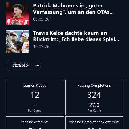
Patrick Mahomes in „guter
Verfassung“, um an den OTAs
teilzunehmen
03.05.26
Travis Kelce dachte kaum an
Rücktritt: „Ich liebe dieses Spiel
immer noch“
10.03.26
Games Played
Passing Completions
12
324
-
27.0
Per Game
Per Game
Passing Attempts
Passing Completions / Attempts