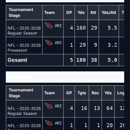
Tournament
Team
GP
Yds
Att
Yds/Att
TD
Stage
ARI
4
160
29
5.5
0
NFL - 2025-2026
Regular Season
ARI
1
29
9
3.2
0
NFL - 2025-2026
Preseason
Gesamt
5
189
38
5.0
0
Receiving
Tournament
Team
GP
Tgts
Rec
Yds
Lng
Stage
ARI
4
16
13
64
12
NFL - 2025-2026
Regular Season
ARI
1
1
1
20
20
NFL - 2025-2026