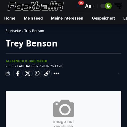
15
🔔
Aa
Home
Mein Feed
Meine Interessen
Gespeichert
L
Startseite
»
Trey Benson
Trey Benson
ALEXANDER R. HAIDMAYER
ZULETZT AKTUALISIERT: 20.07.26 13:20