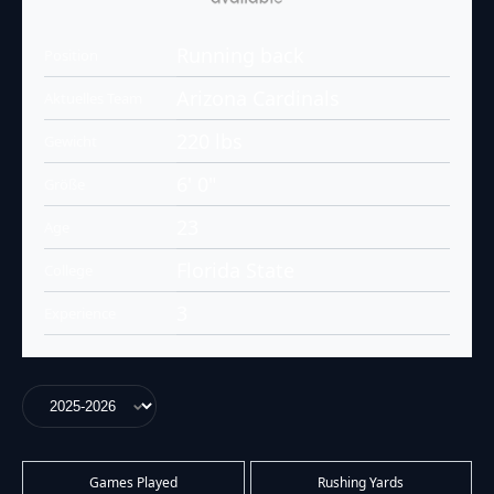
Running back
Position
Arizona Cardinals
Aktuelles Team
220 lbs
Gewicht
6' 0"
Größe
23
Age
Florida State
College
3
Experience
Games Played
Rushing Yards