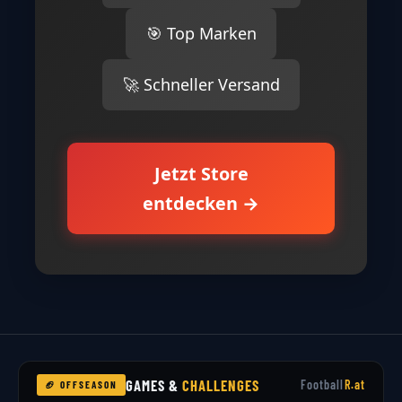
🎯 Top Marken
🚀 Schneller Versand
Jetzt Store
entdecken →
GAMES &
CHALLENGES
Football
R.at
🏈 OFFSEASON