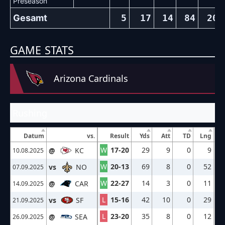
Preseason
Gesamt
5
17
14
84
20
GAME STATS
Arizona Cardinals
Rushing
Datum
vs.
Result
Yds
Att
TD
Lng
W
17-20
29
9
0
9
@
KC
10.08.2025
W
20-13
69
8
0
52
vs
NO
07.09.2025
W
22-27
14
3
0
11
@
CAR
14.09.2025
L
15-16
42
10
0
29
vs
SF
21.09.2025
L
23-20
35
8
0
12
@
SEA
26.09.2025