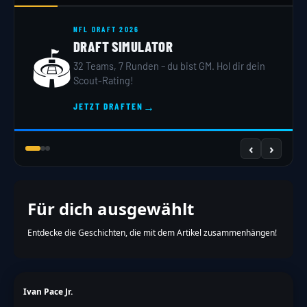
NFL DRAFT 2026
DRAFT SIMULATOR
🏟️
32 Teams, 7 Runden – du bist GM. Hol dir dein
Scout-Rating!
→
JETZT DRAFTEN
‹
›
Für dich ausgewählt
Entdecke die Geschichten, die mit dem Artikel zusammenhängen!
Ivan Pace Jr.