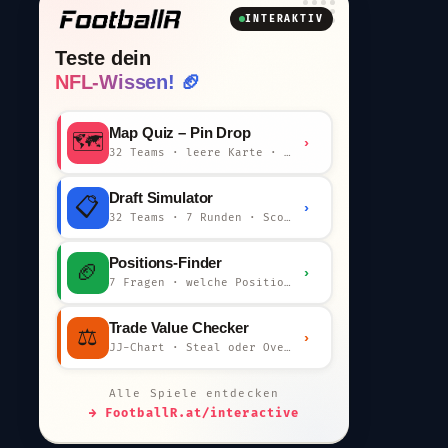
INTERAKTIV
Teste dein
NFL-Wissen! 🏈
Map Quiz – Pin Drop
🗺️
›
32 Teams · leere Karte · km-Wertung
Draft Simulator
📋
›
32 Teams · 7 Runden · Scout-Kommentar
Positions-Finder
🏈
›
7 Fragen · welche Position bist du?
Trade Value Checker
⚖️
›
JJ-Chart · Steal oder Overpay?
Alle Spiele entdecken
→ FootballR.at/interactive