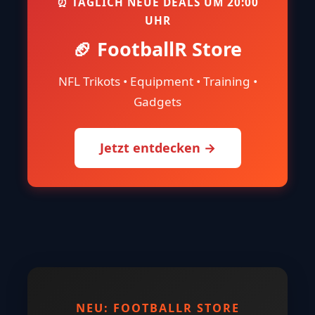
⏰ TÄGLICH NEUE DEALS UM 20:00
UHR
🏈 FootballR Store
NFL Trikots • Equipment • Training •
Gadgets
Jetzt entdecken →
NEU: FOOTBALLR STORE