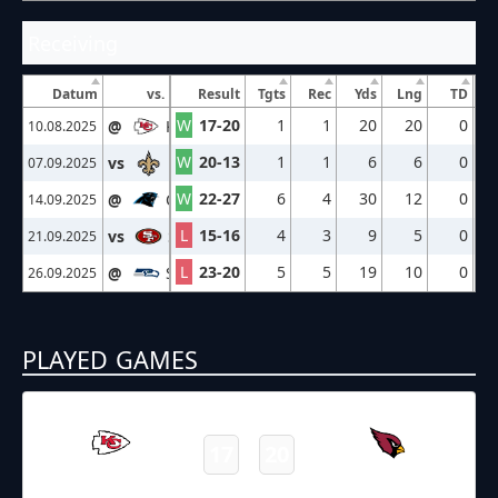
Receiving
Datum
vs.
Result
Tgts
Rec
Yds
Lng
TD
W
17-20
1
1
20
20
0
@
KC
10.08.2025
W
20-13
1
1
6
6
0
vs
NO
07.09.2025
W
22-27
6
4
30
12
0
@
CAR
14.09.2025
L
15-16
4
3
9
5
0
vs
SF
21.09.2025
L
23-20
5
5
19
10
0
@
SEA
26.09.2025
PLAYED GAMES
10.08.2025
2:00
NFL – 2025-2026
/
Preseason
/
Week1
17
20
Chiefs
Cardinals
Final