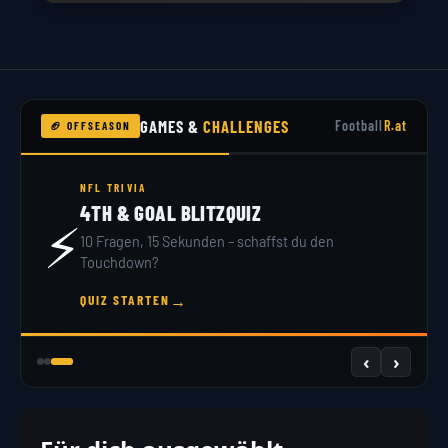
GAMES &
CHALLENGES
Football
R.at
🏈 OFFSEASON
NFL TRIVIA
4TH & GOAL BLITZQUIZ
⚡
10 Fragen, 15 Sekunden – schaffst du den
Touchdown?
→
QUIZ STARTEN
‹
›