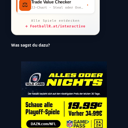
Trade Value Checker
⚖️
›
JJ-Chart · Steal oder Overpay?
Alle Spiele entdecken
→ FootballR.at/interactive
Was sagst du dazu?