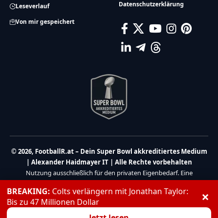
Datenschutzerklärung
Leseverlauf
Von mir gespeichert
© 2026, FootballR.at – Dein Super Bowl akkreditiertes Medium
| Alexander Haidmayer IT | Alle Rechte vorbehalten
Nutzung ausschließlich für den privaten Eigenbedarf. Eine
Weiterverwendung und Reproduktion über den persönlichen
BREAKING:
Colts verlängern mit Jonathan Taylor:
×
Gebrauch hinaus ist nicht gestattet.
Bis zu 47 Millionen Dollar
Partner:
Haidmayer IT
|
We Care 4 You
Jetzt lesen