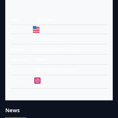
Glendale
Stadt
Land
1 Cardinals Dr
Adresse
www.azcardinals.com
Website
1898
Gegründet
State Farm Stadium
Stadion
Social
News