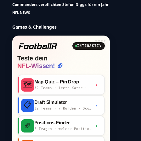
Commanders verpflichten Stefon Diggs für ein Jahr
NFL NEWS
Games & Challenges
INTERAKTIV
Teste dein
NFL-Wissen! 🏈
Map Quiz – Pin Drop
🗺️
›
32 Teams · leere Karte · km-Wertung
Draft Simulator
📋
›
32 Teams · 7 Runden · Scout-Kommentar
Positions-Finder
🏈
›
7 Fragen · welche Position bist du?