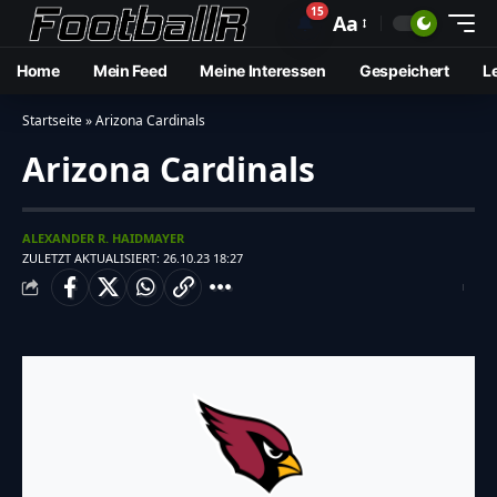
15
🔔
Aa
Home
Mein Feed
Meine Interessen
Gespeichert
L
Startseite
»
Arizona Cardinals
Arizona Cardinals
ALEXANDER R. HAIDMAYER
ZULETZT AKTUALISIERT: 26.10.23 18:27