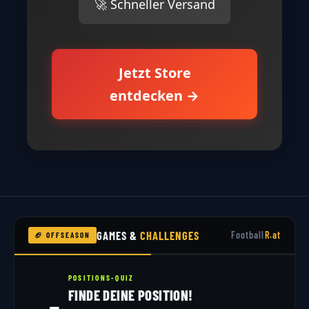
🚀 Schneller Versand
Jetzt Store
entdecken →
GAMES &
CHALLENGES
Football
R.at
🏈 OFFSEASON
POSITIONS-QUIZ
FINDE DEINE POSITION!