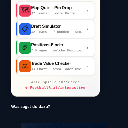
Map Quiz – Pin Drop
🗺️
›
32 Teams · leere Karte · km-Wertung
Draft Simulator
📋
›
32 Teams · 7 Runden · Scout-Kommentar
Positions-Finder
🏈
›
7 Fragen · welche Position bist du?
Trade Value Checker
⚖️
›
JJ-Chart · Steal oder Overpay?
Alle Spiele entdecken
→ FootballR.at/interactive
Was sagst du dazu?