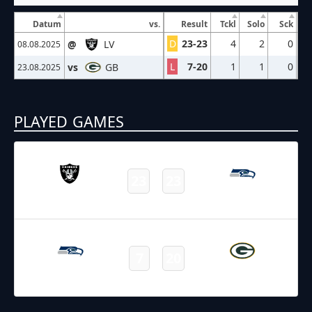
Datum
vs.
Result
Tckl
Solo
Sck
D
23-23
4
2
0
@
LV
08.08.2025
L
7-20
1
1
0
vs
GB
23.08.2025
PLAYED GAMES
08.08.2025
4:00
NFL – 2025-2026
/
Preseason
/
Week1
23
23
Raiders
Seahawks
Final
23.08.2025
22:00
NFL – 2025-2026
/
Preseason
/
Week3
7
20
Seahawks
Packers
Final