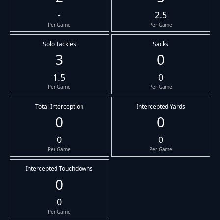
-
2.5
Per Game
Per Game
Solo Tackles
Sacks
3
0
1.5
0
Per Game
Per Game
Total Interception
Intercepted Yards
0
0
0
0
Per Game
Per Game
Intercepted Touchdowns
0
0
Per Game