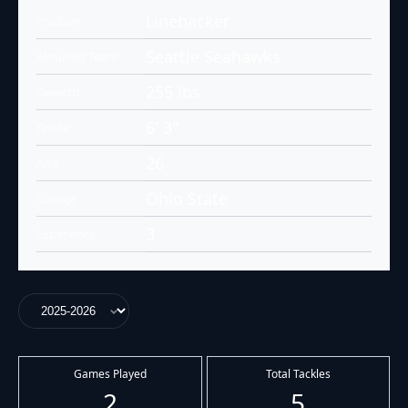
Linebacker
Position
Seattle Seahawks
Aktuelles Team
255 lbs
Gewicht
6' 3"
Größe
26
Age
Ohio State
College
3
Experience
Games Played
Total Tackles
2
5