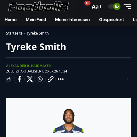
16
🔔
Aa
Home
Mein Feed
Meine Interessen
Gespeichert
L
Startseite
»
Tyreke Smith
Tyreke Smith
ALEXANDER R. HAIDMAYER
ZULETZT AKTUALISIERT: 20.07.26 13:24