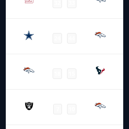
32
33
Giants
Broncos
Final
26.10.2025
21:25
NFL – 2025-2026
/
Regular Season
/
Week8
24
44
Cowboys
Broncos
Final
02.11.2025
19:00
NFL – 2025-2026
/
Regular Season
/
Week9
18
15
Broncos
Texans
Final
07.11.2025
2:15
NFL – 2025-2026
/
Regular Season
/
Week10
7
10
Raiders
Broncos
Final
16.11.2025
22:25