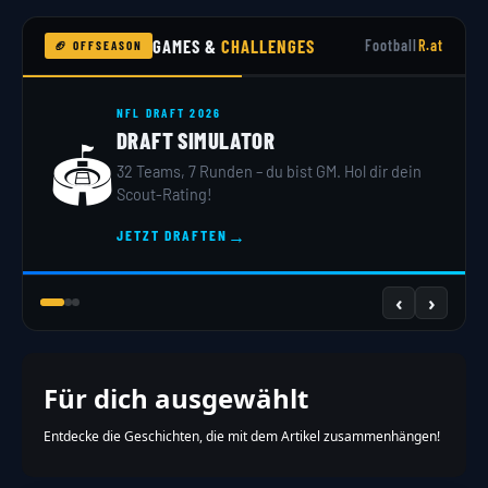
GAMES &
CHALLENGES
Football
R.at
🏈 OFFSEASON
NFL DRAFT 2026
DRAFT SIMULATOR
🏟️
32 Teams, 7 Runden – du bist GM. Hol dir dein
Scout-Rating!
→
JETZT DRAFTEN
‹
›
Für dich ausgewählt
Entdecke die Geschichten, die mit dem Artikel zusammenhängen!