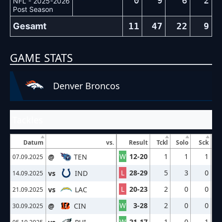
0
9
6
2
NFL - 2025-2026
Post Season
Gesamt
11
47
22
9
GAME STATS
Denver Broncos
Tackles
Datum
vs.
Result
Tckl
Solo
Sck
W
12-20
1
1
1
@
TEN
07.09.2025
L
28-29
5
3
0
vs
IND
14.09.2025
L
20-23
2
0
0
vs
LAC
21.09.2025
W
3-28
2
0
0
@
CIN
30.09.2025
W
21-17
1
0
1