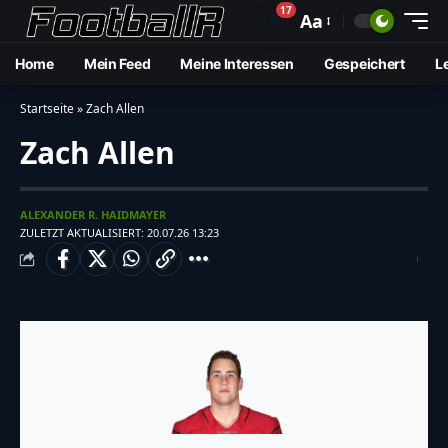
17
🔔
Aa
Home
Mein Feed
Meine Interessen
Gespeichert
L
Startseite
»
Zach Allen
Zach Allen
ALEXANDER R. HAIDMAYER
ZULETZT AKTUALISIERT: 20.07.26 13:23