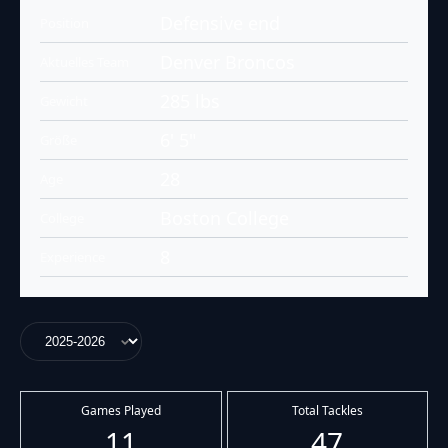
Defensive end
Position
Denver Broncos
Aktuelles Team
285 lbs
Gewicht
6' 5"
Größe
28
Age
Boston College
College
8
Experience
Games Played
Total Tackles
11
47