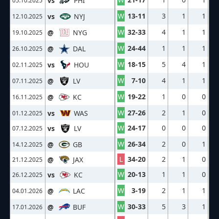
vs
PHI
05.10.2025
W
13-11
3
1
1
vs
NYJ
12.10.2025
W
32-33
4
1
1
@
NYG
19.10.2025
W
24-44
1
1
1
@
DAL
26.10.2025
W
18-15
5
4
1
vs
HOU
02.11.2025
W
7-10
4
1
1
@
LV
07.11.2025
W
19-22
1
0
0
@
KC
16.11.2025
W
27-26
2
1
0
vs
WAS
01.12.2025
W
24-17
0
0
0
vs
LV
07.12.2025
W
26-34
2
0
1
@
GB
14.12.2025
L
34-20
2
1
0
@
JAX
21.12.2025
W
20-13
1
1
0
vs
KC
26.12.2025
W
3-19
2
1
1
@
LAC
04.01.2026
W
30-33
5
3
1
@
BUF
17.01.2026