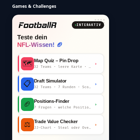
Games & Challenges
INTERAKTIV
Teste dein
NFL-Wissen! 🏈
Map Quiz – Pin Drop
🗺️
›
32 Teams · leere Karte · km-Wertung
Draft Simulator
📋
›
32 Teams · 7 Runden · Scout-Kommentar
Positions-Finder
🏈
›
7 Fragen · welche Position bist du?
Trade Value Checker
⚖️
›
JJ-Chart · Steal oder Overpay?