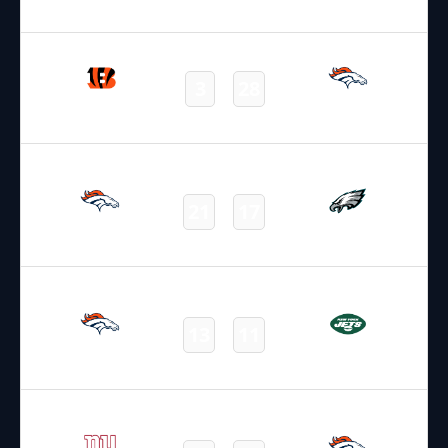
Final
30.09.2025
2:15
NFL – 2025-2026
/
Regular Season
/
Week4
3
28
Bengals
Broncos
Final
05.10.2025
19:00
NFL – 2025-2026
/
Regular Season
/
Week5
21
17
Broncos
Eagles
Final
12.10.2025
15:30
NFL – 2025-2026
/
Regular Season
/
Week6
13
11
Broncos
Jets
Final
19.10.2025
22:05
NFL – 2025-2026
/
Regular Season
/
Week7