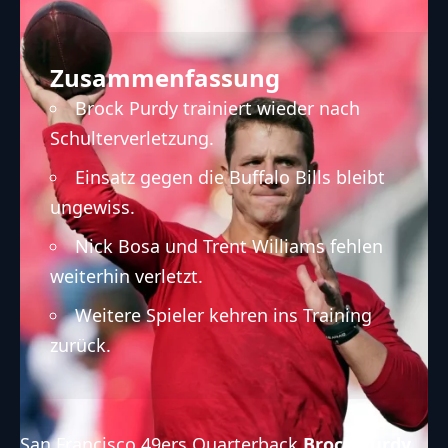
Zusammenfassung
Brock Purdy trainiert wieder nach
Schulterverletzung.
Einsatz gegen die Buffalo Bills bleibt
ungewiss.
Nick Bosa und Trent Williams fehlen
weiterhin verletzt.
Weitere Spieler kehren ins Training
zurück.
San Francisco 49ers
Quarterback
Brock Purdy