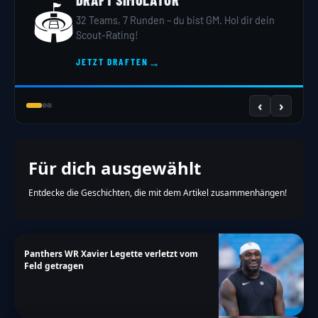
🏈
7 Fragen zu Größe & Stärke – wir sagen dir,
welche Position zu dir passt.
→
TEST STARTEN
‹
›
Für dich ausgewählt
Entdecke die Geschichten, die mit dem Artikel zusammenhängen!
Panthers WR Xavier Legette verletzt vom
Feld getragen