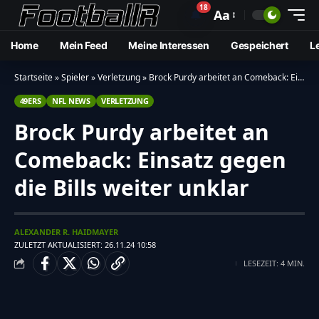
18
🔔
Aa
Home
Mein Feed
Meine Interessen
Gespeichert
L
Startseite
»
Spieler
»
Verletzung
»
Brock Purdy arbeitet an Comeback: Einsatz gegen die Bills weiter unklar
49ERS
NFL NEWS
VERLETZUNG
Brock Purdy arbeitet an
Comeback: Einsatz gegen
die Bills weiter unklar
ALEXANDER R. HAIDMAYER
ZULETZT AKTUALISIERT: 26.11.24 10:58
LESEZEIT: 4 MIN.