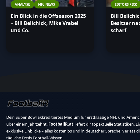
ANALYSE
NFL NEWS
EDITORS PICK
Ein Blick in die Offseason 2025
Bill Belichic
– Bill Belichick, Mike Vrabel
Besitzer na
und Co.
scharf
Dein Super Bowl akkreditiertes Medium für erstklassige NFL und America
über einem Jahrzehnt.
FootballR.at
liefert dir topaktuelle Statistiken, L
exklusive Einblicke – alles kostenlos und in deutscher Sprache. Verlass d
tägliche Dosis Football-Wissen.