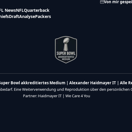
Von mir gespe
FL News
NFL
Quarterback
hiefs
Draft
Analyse
Packers
n Super Bowl akkreditiertes Medium | Alexander Haidmayer IT | Alle 
enbedarf. Eine Weiterverwendung und Reproduktion über den persönlichen Ge
Partner:
Haidmayer IT
|
We Care 4 You