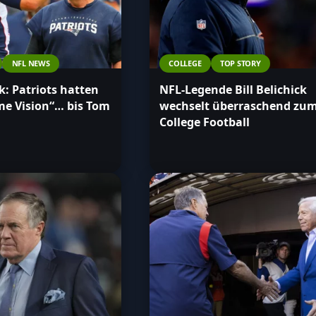
NFL NEWS
COLLEGE
TOP STORY
ck: Patriots hatten
NFL-Legende Bill Belichick
e Vision“… bis Tom
wechselt überraschend zu
College Football