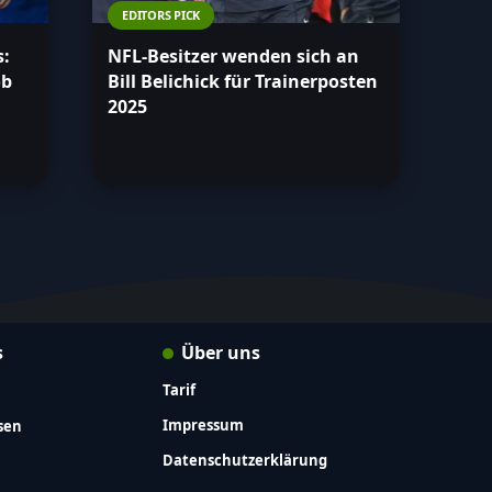
EDITORS PICK
s:
NFL-Besitzer wenden sich an
ob
Bill Belichick für Trainerposten
2025
s
Über uns
Tarif
Impressum
sen
Datenschutzerklärung