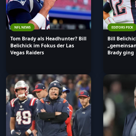
NFL NEWS
EDITORS PICK
Tom Brady als Headhunter? Bill
Bill Belichi
Belichick im Fokus der Las
„gemeinsam
Vegas Raiders
Brady ging