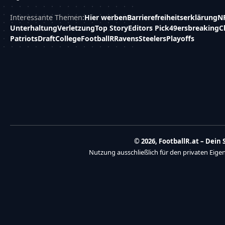
Interessante Themen:
Hier werben
Barrierefreiheitserklärung
N
Unterhaltung
Verletzung
Top Story
Editors Pick
49ers
breaking
C
Patriots
Draft
College
FootballR
Ravens
Steelers
Playoffs
© 2026, FootballR.at – Dei
Nutzung ausschließlich für den privaten Eig