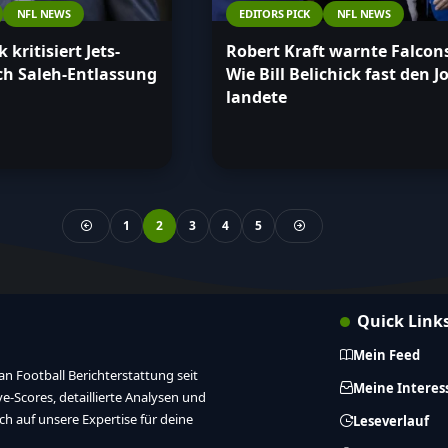
NFL NEWS
EDITORS PICK
NFL NEWS
k kritisiert Jets-
Robert Kraft warnte Falcon
ch Saleh-Entlassung
Wie Bill Belichick fast den J
landete
1
2
3
4
5
Quick Link
Mein Feed
n Football Berichterstattung seit
Meine Interes
ive-Scores, detaillierte Analysen und
ich auf unsere Expertise für deine
Leseverlauf