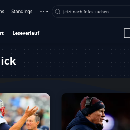
Search
ms
Standings
⋯
rt
Leseverlauf
hick