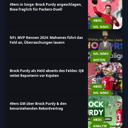
49ers in Sorge: Brock Purdy angeschlagen,
Laufenden über alles, was mit Brock Purdy zu tun
Bosa fraglich für Packers-Duell
hat!
49ERS
NFL NEWS
NFL MVP Rennen 2024: Mahomes führt das
Feld an, Überraschungen lauern
NFL NEWS
WETTEN
Brock Purdy als Held abseits des Feldes: QB
rettet Reporterin vor Kojoten
49ERS
NFL NEWS
49ers GM über Brock Purdy & den
bevorstehenden Rekordvertrag
49ERS
ANALYSE