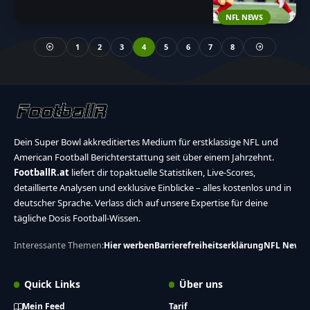
NFL NEWS
1
2
3
4
5
6
7
8
Dein Super Bowl akkreditiertes Medium für erstklassige NFL und
American Football Berichterstattung seit über einem Jahrzehnt.
FootballR.at
liefert dir topaktuelle Statistiken, Live-Scores,
detaillierte Analysen und exklusive Einblicke – alles kostenlos und in
deutscher Sprache. Verlass dich auf unsere Expertise für deine
tägliche Dosis Football-Wissen.
Interessante Themen:
Hier werben
Barrierefreiheitserklärung
NFL News
Quick Links
Über uns
Mein Feed
Tarif