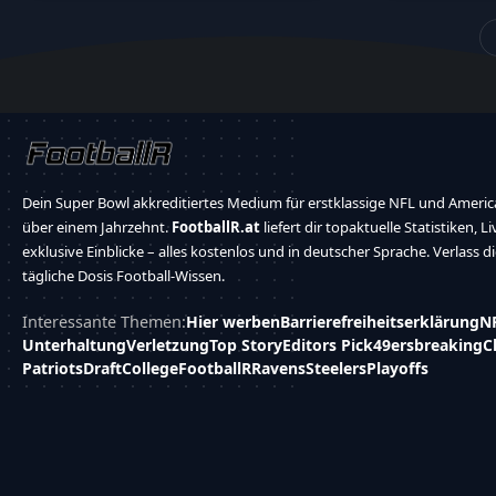
Dein Super Bowl akkreditiertes Medium für erstklassige NFL und America
über einem Jahrzehnt.
FootballR.at
liefert dir topaktuelle Statistiken, L
exklusive Einblicke – alles kostenlos und in deutscher Sprache. Verlass d
tägliche Dosis Football-Wissen.
Interessante Themen:
Hier werben
Barrierefreiheitserklärung
N
Unterhaltung
Verletzung
Top Story
Editors Pick
49ers
breaking
C
Patriots
Draft
College
FootballR
Ravens
Steelers
Playoffs