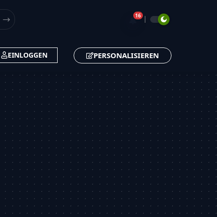
16
🔔
PERSONALISIEREN
EINLOGGEN