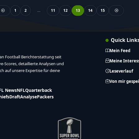
1
2
…
11
12
13
14
15
Quick Link
Mein Feed
n Football Berichterstattung seit
Meine Interes
ive-Scores, detaillierte Analysen und
ich auf unsere Expertise für deine
Leseverlauf
Von mir gespe
FL News
NFL
Quarterback
hiefs
Draft
Analyse
Packers