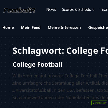
News
Scores & Schedule
Tea
Home
Mein Feed
Meine Interessen
Gespeiche
Schlagwort:
College F
College Football
Willkommen auf unserer College Football Them
eine umfangreiche Sammlung aller Artikel, d
Universitätsfußball in den USA befassen. Ob S
Spielerbewertungen oder Neuigkeiten aus den 
Weiterlesen
Zugriff auf alles, was du über College Footbal