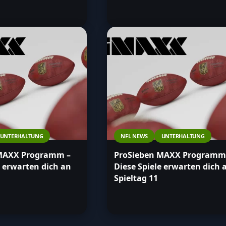
UNTERHALTUNG
NFL NEWS
UNTERHALTUNG
MAXX Programm –
ProSieben MAXX Programm
e erwarten dich an
Diese Spiele erwarten dich 
Spieltag 11