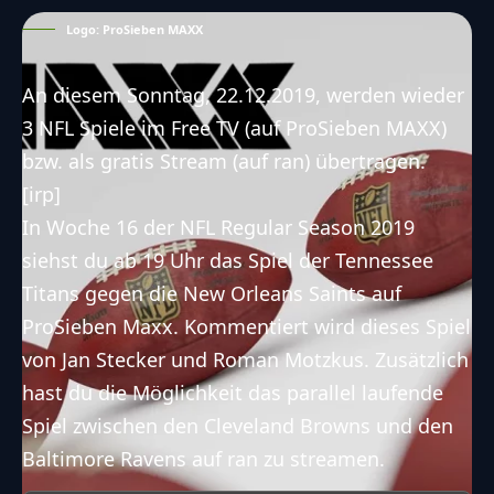
Logo: ProSieben MAXX
An diesem Sonntag, 22.12.2019, werden wieder
3 NFL Spiele im Free TV (auf ProSieben MAXX)
bzw. als gratis Stream (auf ran) übertragen.
[irp]
In Woche 16 der NFL Regular Season 2019
siehst du ab 19 Uhr das Spiel der
Tennessee
Titans
gegen die
New Orleans Saints
auf
ProSieben Maxx. Kommentiert wird dieses Spiel
von Jan Stecker und Roman Motzkus. Zusätzlich
hast du die Möglichkeit das parallel laufende
Spiel zwischen den
Cleveland Browns
und den
Baltimore Ravens
auf ran zu streamen.