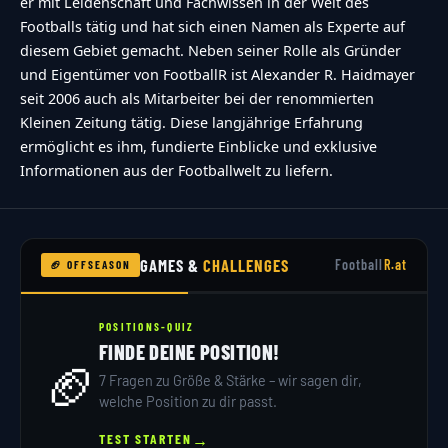
er mit Leidenschaft und Fachwissen in der Welt des
Footballs tätig und hat sich einen Namen als Experte auf
diesem Gebiet gemacht. Neben seiner Rolle als Gründer
und Eigentümer von FootballR ist Alexander R. Haidmayer
seit 2006 auch als Mitarbeiter bei der renommierten
Kleinen Zeitung tätig. Diese langjährige Erfahrung
ermöglicht es ihm, fundierte Einblicke und exklusive
Informationen aus der Footballwelt zu liefern.
GAMES &
CHALLENGES
Football
R.at
🏈 OFFSEASON
POSITIONS-QUIZ
FINDE DEINE POSITION!
🏈
7 Fragen zu Größe & Stärke – wir sagen dir,
welche Position zu dir passt.
→
TEST STARTEN