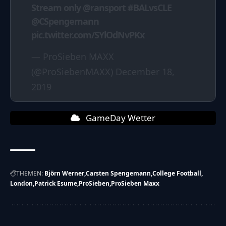
Stream only
@ransport
#BALvsCLE
@CSpengemann
pic.twitter.com/SYlOdNvPKx
— ProSieben MAXX
(@ProSiebenMAXX)
December 18,
2019
GameDay Wetter
THEMEN:
Björn Werner
Carsten Spengemann
College Football
London
Patrick Esume
ProSieben
ProSieben Maxx