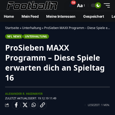
18
🔔
Aa
Home
Mein Feed
Meine Interessen
Gespeichert
L
Startseite
»
Unterhaltung
»
ProSieben MAXX Programm – Diese Spiele erwarten dich an Spieltag 16
NFL NEWS
UNTERHALTUNG
ProSieben MAXX
Programm – Diese Spiele
erwarten dich an Spieltag
16
ALEXANDER R. HAIDMAYER
ZULETZT AKTUALISIERT: 19.12.19 11:49
LESEZEIT: 1 MIN.