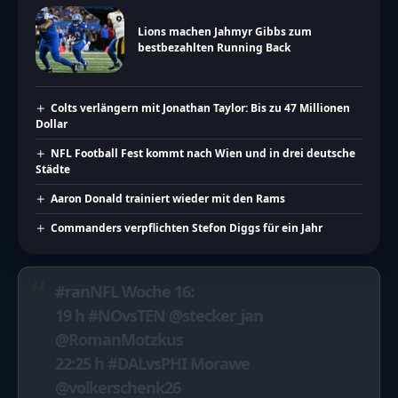
Lions machen Jahmyr Gibbs zum
bestbezahlten Running Back
Colts verlängern mit Jonathan Taylor: Bis zu 47 Millionen
Dollar
NFL Football Fest kommt nach Wien und in drei deutsche
Städte
Aaron Donald trainiert wieder mit den Rams
Commanders verpflichten Stefon Diggs für ein Jahr
#ranNFL
Woche 16:
19 h
#NOvsTEN
@stecker_jan
@RomanMotzkus
22:25 h
#DALvsPHI
Morawe
@volkerschenk26