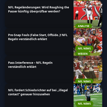
NFL Regeländerungen: Wird Roughing the
Passer künftig überprüfbar werden?
ANALYSE
Pre-Snap Fouls (False Start, Offside..)! NFL
Regeln verständlich erklärt
NFL NEWS
WISSEN
Pass Interference – NFL Regeln
verständlich erklärt
NFL NEWS
NFL fordert Schiedsrichter auf bei „illegal
contact“ genauer hinzusehen
NFL NEWS