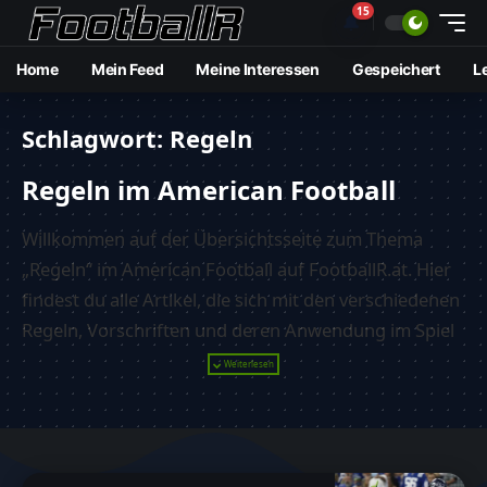
15
🔔
Home
Mein Feed
Meine Interessen
Gespeichert
L
Schlagwort:
Regeln
Regeln im American Football
Willkommen auf der Übersichtsseite zum Thema
„Regeln“ im American Football auf FootballR.at. Hier
findest du alle Artikel, die sich mit den verschiedenen
Regeln, Vorschriften und deren Anwendung im Spiel
beschäftigen. Egal, ob du ein neuer Fan bist, der die
Weiterlesen
Grundzüge des Spiels lernen möchte, oder ein
erfahrener Zuschauer, der sein Wissen vertiefen
möchte – diese Seite bietet dir eine umfassende
Sammlung von Informationen rund um die Regeln