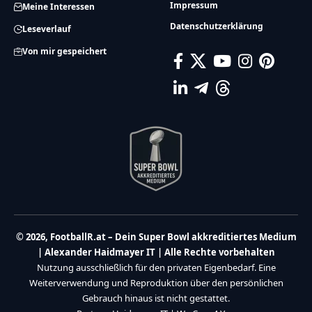
Impressum
Meine Interessen
Datenschutzerklärung
Leseverlauf
Von mir gespeichert
© 2026, FootballR.at – Dein Super Bowl akkreditiertes Medium
| Alexander Haidmayer IT | Alle Rechte vorbehalten
Nutzung ausschließlich für den privaten Eigenbedarf. Eine
Weiterverwendung und Reproduktion über den persönlichen
Gebrauch hinaus ist nicht gestattet.