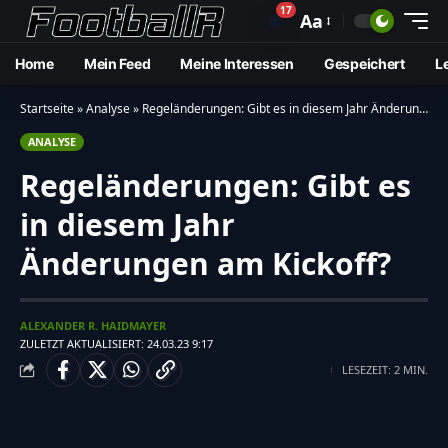
17
🔔
Aa
Home
Mein Feed
Meine Interessen
Gespeichert
L
Startseite
»
Analyse
»
Regeländerungen: Gibt es in diesem Jahr Änderungen am Kickoff?
ANALYSE
Regeländerungen: Gibt es
in diesem Jahr
Änderungen am Kickoff?
ALEXANDER R. HAIDMAYER
ZULETZT AKTUALISIERT: 24.03.23 9:17
LESEZEIT: 2 MIN.