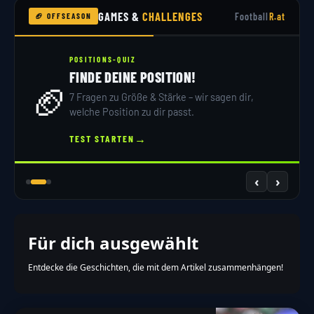
GAMES &
CHALLENGES
Football
R.at
🏈 OFFSEASON
POSITIONS-QUIZ
FINDE DEINE POSITION!
🏈
7 Fragen zu Größe & Stärke – wir sagen dir,
welche Position zu dir passt.
→
TEST STARTEN
‹
›
Für dich ausgewählt
Entdecke die Geschichten, die mit dem Artikel zusammenhängen!