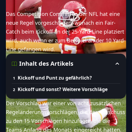
Das Competition Committee der NFL hat eine
neue Regel vorgeschlagen, wonach ein Fair-
Catch beim Kickoff an der 25-Yard-Line platziert
wird, auch wenn er zum Beispiel an der 10 Yard-
Line gefangen wird.
Inhalt des Artikels
Kickoff und Punt zu gefährlich?
Kickoff und sonst? Weitere Vorschläge
Der Vorschlag war einer von acht zusätzlichen
Regeländerungsvorschlägen, die der Ausschuss
zu den 15 Vorschlägen hinzufügte, die die
Teams Anfang des Monats eingereicht hatten.