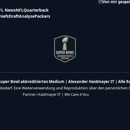
Von mir gespe
FL News
NFL
Quarterback
hiefs
Draft
Analyse
Packers
n Super Bowl akkreditiertes Medium | Alexander Haidmayer IT | Alle 
enbedarf. Eine Weiterverwendung und Reproduktion über den persönlichen Ge
Partner:
Haidmayer IT
|
We Care 4 You