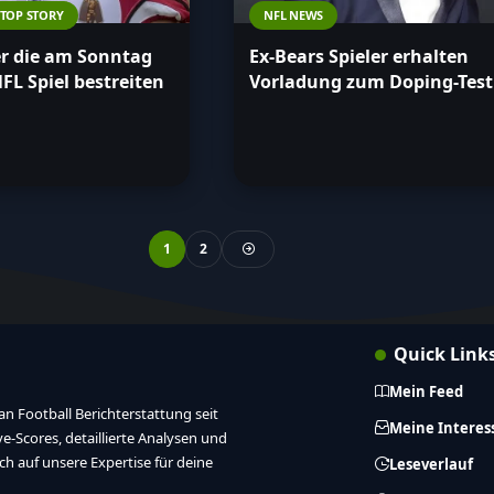
TOP STORY
NFL NEWS
er die am Sonntag
Ex-Bears Spieler erhalten
NFL Spiel bestreiten
Vorladung zum Doping-Test
1
2
Quick Link
Mein Feed
n Football Berichterstattung seit
Meine Interes
ive-Scores, detaillierte Analysen und
ich auf unsere Expertise für deine
Leseverlauf