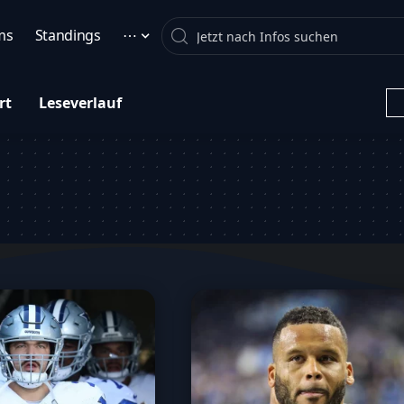
Search
ms
Standings
⋯
rt
Leseverlauf