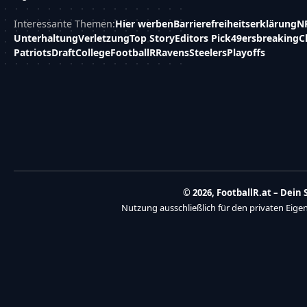
Interessante Themen:
Hier werben
Barrierefreiheitserklärung
N
Unterhaltung
Verletzung
Top Story
Editors Pick
49ers
breaking
C
Patriots
Draft
College
FootballR
Ravens
Steelers
Playoffs
© 2026, FootballR.at – Dei
Nutzung ausschließlich für den privaten Eig