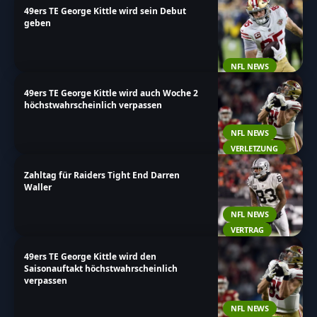
49ers TE George Kittle wird sein Debut
rund um den Tight End!
geben
NFL NEWS
49ers TE George Kittle wird auch Woche 2
höchstwahrscheinlich verpassen
NFL NEWS
VERLETZUNG
Zahltag für Raiders Tight End Darren
Waller
NFL NEWS
VERTRAG
49ers TE George Kittle wird den
Saisonauftakt höchstwahrscheinlich
verpassen
NFL NEWS