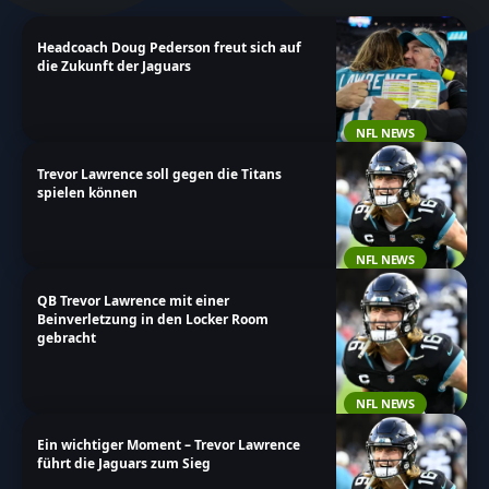
Beiträge und bleibe stets über alles informiert, was
Headcoach Doug Pederson freut sich auf
Trevor Lawrence betrifft.
die Zukunft der Jaguars
NFL NEWS
Trevor Lawrence soll gegen die Titans
spielen können
NFL NEWS
QB Trevor Lawrence mit einer
Beinverletzung in den Locker Room
gebracht
NFL NEWS
Ein wichtiger Moment – Trevor Lawrence
führt die Jaguars zum Sieg