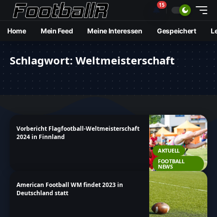
15
🔔
Home
Mein Feed
Meine Interessen
Gespeichert
L
Schlagwort:
Weltmeisterschaft
Vorbericht Flagfootball-Weltmeisterschaft
2024 in Finnland
AKTUELL
FOOTBALL
NEWS
American Football WM findet 2023 in
Deutschland statt