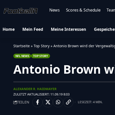
News
Scores & Schedule
Tea
Home
Mein Feed
Meine Interessen
Gespeiche
Startseite
»
Top Story
»
Antonio Brown wird der Vergewalti
NFL NEWS
TOP STORY
Antonio Brown wi
ALEXANDER R. HAIDMAYER
ZULETZT AKTUALISIERT: 11.09.19 8:03
TEILEN
LESEZEIT: 4 MIN.