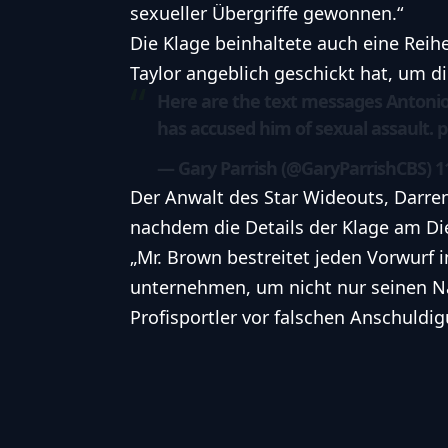
sexueller Übergriffe gewonnen.“
Die Klage beinhaltete auch eine Reih
Taylor angeblich geschickt hat, um di
Here are the text messages Antonio 
has accused him of sexual assault.
p
— Gary Parrish (@GaryParrishCBS)
1
Der Anwalt des Star Wideouts, Darren 
nachdem die Details der Klage am Di
„Mr. Brown bestreitet jeden Vorwurf in
unternehmen, um nicht nur seinen N
Profisportler vor falschen Anschuldig