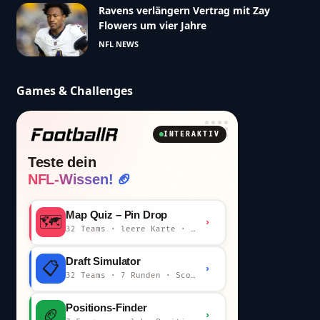
Ravens verlängern Vertrag mit Zay
Flowers um vier Jahre
NFL NEWS
Games & Challenges
INTERAKTIV
Teste dein
NFL-Wissen! 🏈
Map Quiz – Pin Drop
🗺️
›
32 Teams · leere Karte · km-Wertung
Draft Simulator
📋
›
32 Teams · 7 Runden · Scout-Kommentar
Positions-Finder
🏈
›