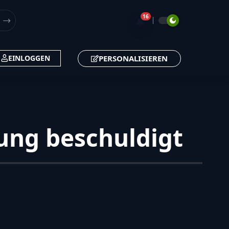
16
🔔
PERSONALISIEREN
EINLOGGEN
ung beschuldigt