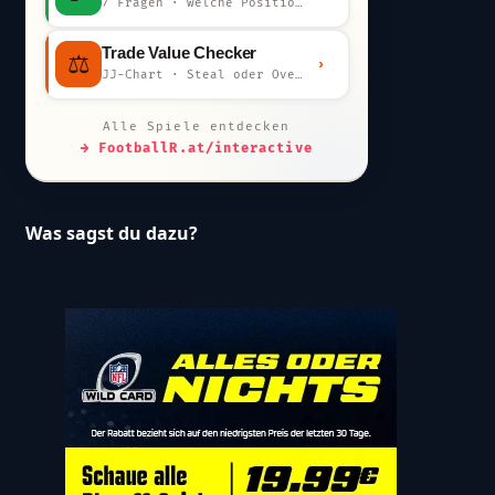
7 Fragen · welche Position bist du?
Trade Value Checker
⚖️
›
JJ-Chart · Steal oder Overpay?
Alle Spiele entdecken
→ FootballR.at/interactive
Was sagst du dazu?