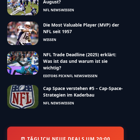
August?
NFL NEWS
WISSEN
Die Most Valuable Player (MVP) der
NFL seit 1957
WISSEN
NFL Trade Deadline (2025) erklärt:
Was ist das und warum ist sie
wichtig?
EDITORS PICK
NFL NEWS
WISSEN
Cap Space verstehen #5 – Cap-Space-
Strategien im Kaderbau
NFL NEWS
WISSEN
⏰ TÄGLICH NEUE DEALS UM 20:00