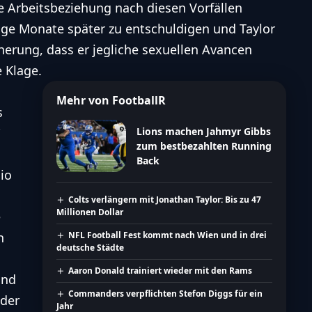
re Arbeitsbeziehung nach diesen Vorfällen
ige Monate später zu entschuldigen und Taylor
icherung, dass er jegliche sexuellen Avancen
e Klage.
Mehr von FootballR
s
Lions machen Jahmyr Gibbs
zum bestbezahlten Running
Back
io
Colts verlängern mit Jonathan Taylor: Bis zu 47
Millionen Dollar
e
n
NFL Football Fest kommt nach Wien und in drei
deutsche Städte
Aaron Donald trainiert wieder mit den Rams
und
Commanders verpflichten Stefon Diggs für ein
nder
Jahr