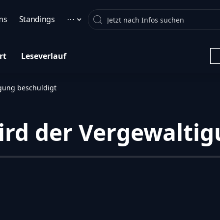
Search
ms
Standings
⋯
rt
Leseverlauf
gung beschuldigt
rd der Vergewaltig