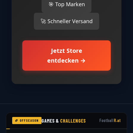
🎯 Top Marken
🚀 Schneller Versand
Jetzt Store
entdecken →
GAMES &
CHALLENGES
Football
R.at
🏈 OFFSEASON