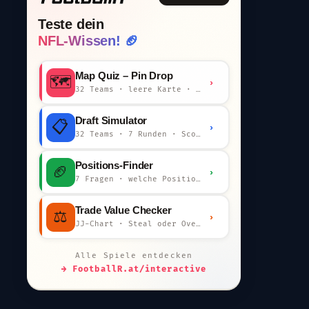
Teste dein
NFL-Wissen! 🏈
Map Quiz – Pin Drop
🗺️
›
32 Teams · leere Karte · km-Wertung
Draft Simulator
📋
›
32 Teams · 7 Runden · Scout-Kommentar
Positions-Finder
🏈
›
7 Fragen · welche Position bist du?
Trade Value Checker
⚖️
›
JJ-Chart · Steal oder Overpay?
Alle Spiele entdecken
→ FootballR.at/interactive