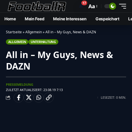
17
🔔
Aa
Home
Mein Feed
Meine Interessen
Gespeichert
L
Startseite
»
Allgemein
»
All in – My Guys, News & DAZN
ALLGEMEIN
UNTERHALTUNG
All in – My Guys, News &
DAZN
PRESSEMELDUNG
ZULETZT AKTUALISIERT: 23.08.19 7:13
LESEZEIT: 0 MIN.