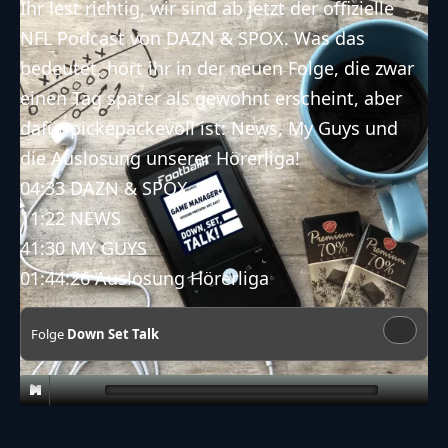
Ihr lest richtig, wir sind ab jetzt der offizielle
NFL Podcast von DAZN & SPOX. Was das
bedeutet, hört ihr in der neuen Folge, die zwar
einen Tag später als gewohnt erscheint, aber
dafür pickepackevoll ist: News, My Guys und
die Auslosung unserer Hörerliga!
04:33 DAZN & SPOX
11:22 NEWS
41:30 MY GUYS
01:44:26 Auslosung Hörerliga
Folge
Down Set Talk