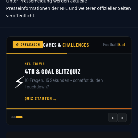
Unter Pressemeldung werden aktuelle
Presseinformationen der NFL und weiterer offizieller Seiten
veröffentlicht.
GAMES &
CHALLENGES
Football
R.at
🏈 OFFSEASON
NFL TRIVIA
4TH & GOAL BLITZQUIZ
⚡
10 Fragen, 15 Sekunden – schaffst du den
Touchdown?
→
QUIZ STARTEN
‹
›