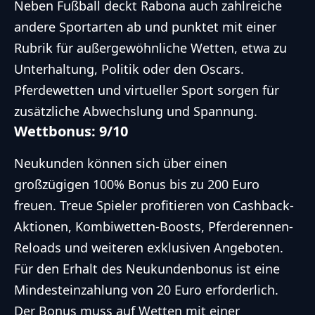
Neben Fußball deckt Rabona auch zahlreiche
andere Sportarten ab und punktet mit einer
Rubrik für außergewöhnliche Wetten, etwa zu
Unterhaltung, Politik oder den Oscars.
Pferdewetten und virtueller Sport sorgen für
zusätzliche Abwechslung und Spannung.
Wettbonus: 9/10
Neukunden können sich über einen
großzügigen 100% Bonus bis zu 200 Euro
freuen. Treue Spieler profitieren von Cashback-
Aktionen, Kombiwetten-Boosts, Pferderennen-
Reloads und weiteren exklusiven Angeboten.
Für den Erhalt des Neukundenbonus ist eine
Mindesteinzahlung von 20 Euro erforderlich.
Der Bonus muss auf Wetten mit einer