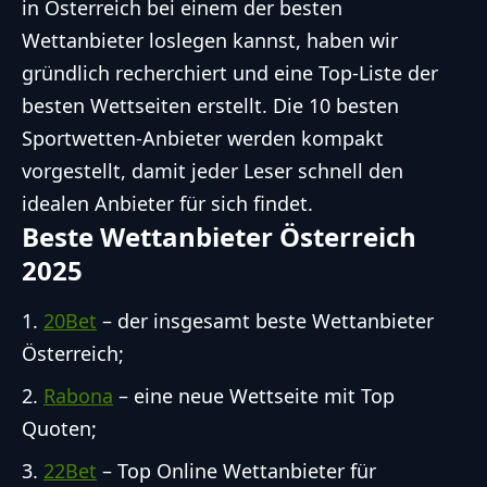
in Österreich bei einem der besten
Wettanbieter
loslegen kannst, haben wir
gründlich recherchiert und eine Top-Liste der
besten Wettseiten erstellt. Die 10 besten
Sportwetten-Anbieter werden kompakt
vorgestellt, damit jeder Leser schnell den
idealen Anbieter für sich findet.
Beste Wettanbieter Österreich
2025
20Bet
– der insgesamt beste Wettanbieter
Österreich;
Rabona
– eine neue Wettseite mit Top
Quoten;
22Bet
– Top Online Wettanbieter für