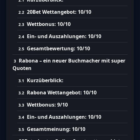
20Bet Wettangebot: 10/10
Wettbonus: 10/10
Ein- und Auszahlungen: 10/10
Gesamtbewertung: 10/10
Rabona – ein neuer Buchmacher mit super
Quoten
Kurzüberblick:
Rabona Wettangebot: 10/10
Wettbonus: 9/10
Ein- und Auszahlungen: 10/10
Gesamtmeinung: 10/10