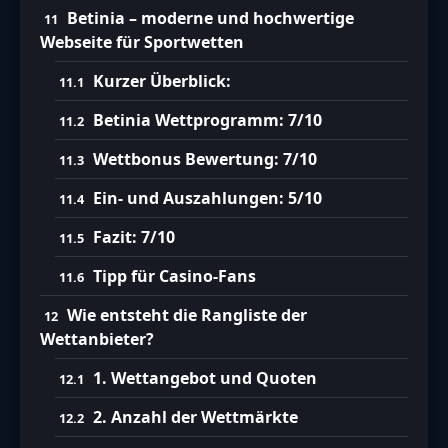
Betinia – moderne und hochwertige
Webseite für Sportwetten
Kurzer Überblick:
Betinia Wettprogramm: 7/10
Wettbonus Bewertung: 7/10
Ein- und Auszahlungen: 5/10
Fazit: 7/10
Tipp für Casino-Fans
Wie entsteht die Rangliste der
Wettanbieter?
1. Wettangebot und Quoten
2. Anzahl der Wettmärkte