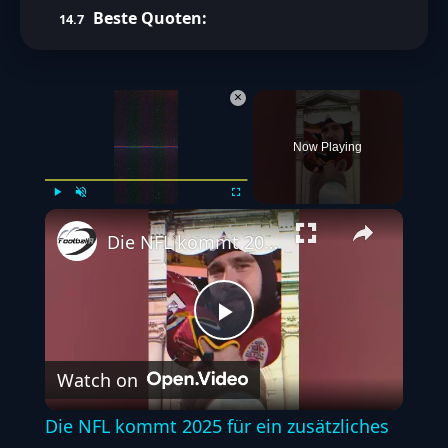
Beste Quoten:
×
Now Playing
Play
Unmute
Fullscreen
Die NFL kommt 2025 für ein zusätzliches Spiel nach Europa! #nfl #footballr Video by NFL
Play
Watch on
Video
Die NFL kommt 2025 für ein zusätzliches