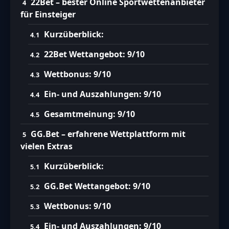
22Bet – bester Online Sportwettenanbieter
für Einsteiger
Kurzüberblick:
22Bet Wettangebot: 9/10
Wettbonus: 9/10
Ein- und Auszahlungen: 9/10
Gesamtmeinung: 9/10
GG.Bet – erfahrene Wettplattform mit
vielen Extras
Kurzüberblick:
GG.Bet Wettangebot: 9/10
Wettbonus: 9/10
Ein- und Auszahlungen: 9/10