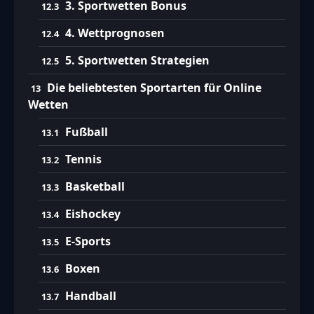
3. Sportwetten Bonus
4. Wettprognosen
5. Sportwetten Strategien
Die beliebtesten Sportarten für Online
Wetten
Fußball
Tennis
Basketball
Eishockey
E-Sports
Boxen
Handball