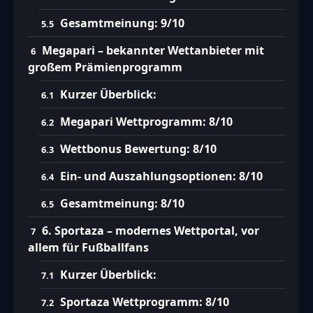
Gesamtmeinung: 9/10
Megapari – bekannter Wettanbieter mit
großem Prämienprogramm
Kurzer Überblick:
Megapari Wettprogramm: 8/10
Wettbonus Bewertung: 8/10
Ein- und Auszahlungsoptionen: 8/10
Gesamtmeinung: 8/10
6. Sportaza – modernes Wettportal, vor
allem für Fußballfans
Kurzer Überblick:
Sportaza Wettprogramm: 8/10