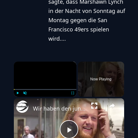
sagte, dass Marshawn Lynch
in der Nacht von Sonntag auf
Montag gegen die San
Francisco 49ers spielen
wird....
×
Now Playing
Play
Unmute
Fullscreen
Wir haben den jungen ranNFL Netman einen Tag lang begleitet #TagmitIcke