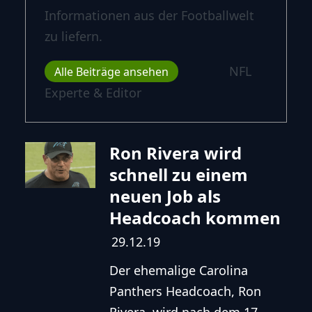
Informationen aus der Footballwelt
zu liefern.
NFL
Alle Beiträge ansehen
Experte & Editor
Ron Rivera wird
schnell zu einem
neuen Job als
Headcoach kommen
29.12.19
Der ehemalige Carolina
Panthers Headcoach, Ron