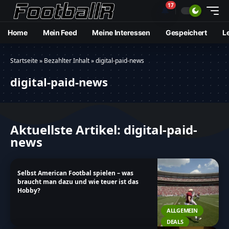
17
🔔
Home
Mein Feed
Meine Interessen
Gespeichert
L
Startseite
»
Bezahlter Inhalt
»
digital-paid-news
digital-paid-news
Aktuellste Artikel: digital-paid-
news
Selbst American Footbal spielen – was
braucht man dazu und wie teuer ist das
Hobby?
ALLGEMEIN
DEALS