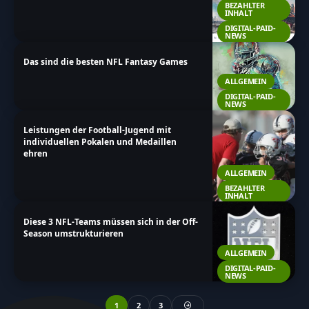
BEZAHLTER
INHALT
DIGITAL-PAID-
NEWS
Das sind die besten NFL Fantasy Games
ALLGEMEIN
DIGITAL-PAID-
NEWS
Leistungen der Football-Jugend mit
individuellen Pokalen und Medaillen
ehren
ALLGEMEIN
BEZAHLTER
INHALT
Diese 3 NFL-Teams müssen sich in der Off-
Season umstrukturieren
ALLGEMEIN
DIGITAL-PAID-
NEWS
1
2
3