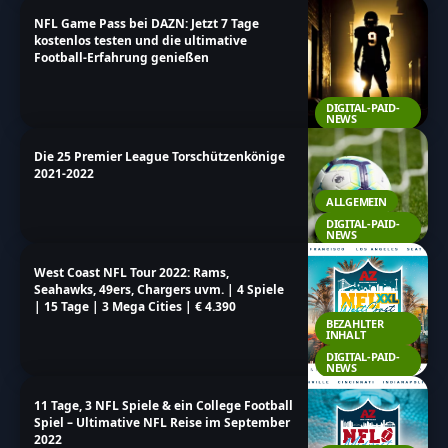
NFL Game Pass bei DAZN: Jetzt 7 Tage
kostenlos testen und die ultimative
Football-Erfahrung genießen
DIGITAL-PAID-
NEWS
Die 25 Premier League Torschützenkönige
2021-2022
ALLGEMEIN
DIGITAL-PAID-
NEWS
West Coast NFL Tour 2022: Rams,
Seahawks, 49ers, Chargers uvm. | 4 Spiele
| 15 Tage | 3 Mega Cities | € 4.390
BEZAHLTER
INHALT
DIGITAL-PAID-
NEWS
11 Tage, 3 NFL Spiele & ein College Football
Spiel – Ultimative NFL Reise im September
2022