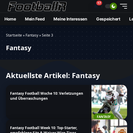
17
🔔
Home
Mein Feed
Meine Interessen
Gespeichert
L
Startseite
»
Fantasy
»
Seite 3
Fantasy
Aktuellste Artikel: Fantasy
Fantasy Football Woche 10: Verletzungen
und Überraschungen
FANTASY
Fantasy Football Week 10: Top-Starter,
empfohlene Sits & Waiver Wire-Tipps