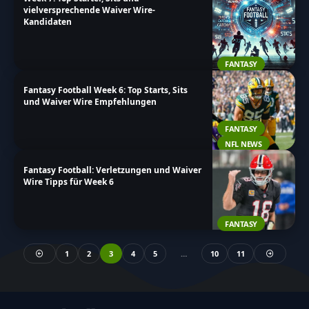
vielversprechende Waiver Wire-
Kandidaten
FANTASY
Fantasy Football Week 6: Top Starts, Sits
und Waiver Wire Empfehlungen
FANTASY
NFL NEWS
Fantasy Football: Verletzungen und Waiver
Wire Tipps für Week 6
FANTASY
1
2
3
4
5
…
10
11