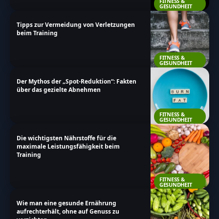
FITNESS &
GESUNDHEIT
Tipps zur Vermeidung von Verletzungen
beim Training
FITNESS &
GESUNDHEIT
Der Mythos der „Spot-Reduktion“: Fakten
über das gezielte Abnehmen
FITNESS &
GESUNDHEIT
Die wichtigsten Nährstoffe für die
maximale Leistungsfähigkeit beim
Training
FITNESS &
GESUNDHEIT
Wie man eine gesunde Ernährung
aufrechterhält, ohne auf Genuss zu