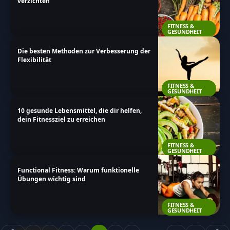
verzichten
FITNESS &
GESUNDHEIT
Die besten Methoden zur Verbesserung der
Flexibilität
FITNESS &
GESUNDHEIT
10 gesunde Lebensmittel, die dir helfen,
dein Fitnessziel zu erreichen
FITNESS &
GESUNDHEIT
Functional Fitness: Warum funktionelle
Übungen wichtig sind
FITNESS &
GESUNDHEIT