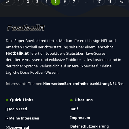
1
2
3
4
5
6
7
…
17
18
Dein Super Bowl akkreditiertes Medium für erstklassige NFL und
American Football Berichterstattung seit über einem Jahrzehnt.
FootballR.at
liefert dir topaktuelle Statistiken, Live-Scores,
detaillierte Analysen und exklusive Einblicke – alles kostenlos und in
deutscher Sprache. Verlass dich auf unsere Expertise für deine
tägliche Dosis Football-Wissen.
Interessante Themen:
Hier werben
Barrierefreiheitserklärung
NFL News
Quick Links
Über uns
Mein Feed
Tarif
Impressum
Meine Interessen
Datenschutzerklärung
Leseverlauf