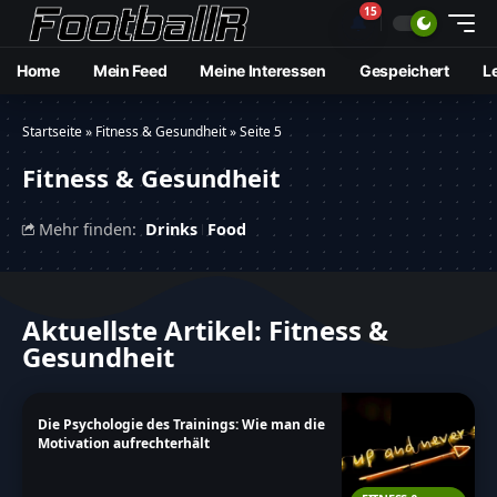
15
🔔
Home
Mein Feed
Meine Interessen
Gespeichert
L
Startseite
»
Fitness & Gesundheit
»
Seite 5
Fitness & Gesundheit
Mehr finden:
Drinks
Food
Aktuellste Artikel: Fitness &
Gesundheit
Die Psychologie des Trainings: Wie man die
Motivation aufrechterhält