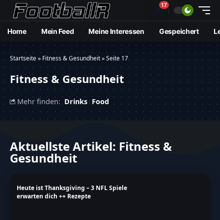
17
🔔
Home
Mein Feed
Meine Interessen
Gespeichert
L
Startseite
»
Fitness & Gesundheit
»
Seite 17
Fitness & Gesundheit
Mehr finden:
Drinks
Food
Aktuellste Artikel: Fitness &
Gesundheit
Heute ist Thanksgiving – 3 NFL Spiele
erwarten dich ++ Rezepte