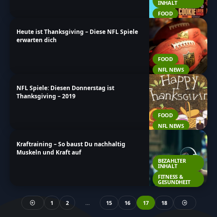
INHALT
FOOD
Heute ist Thanksgiving – Diese NFL Spiele
erwarten dich
FOOD
NFL NEWS
NFL Spiele: Diesen Donnerstag ist
Thanksgiving – 2019
FOOD
NFL NEWS
Kraftraining – So baust Du nachhaltig
Muskeln und Kraft auf
BEZAHLTER
INHALT
FITNESS &
GESUNDHEIT
1
2
…
15
16
17
18