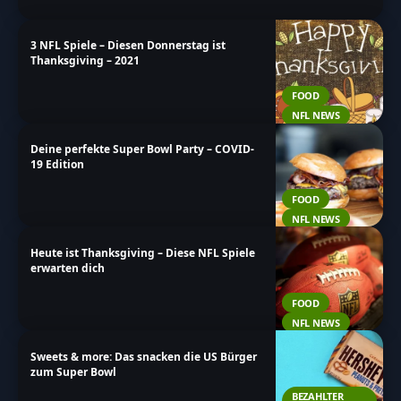
3 NFL Spiele – Diesen Donnerstag ist
Thanksgiving – 2021
FOOD
NFL NEWS
Deine perfekte Super Bowl Party – COVID-
19 Edition
FOOD
NFL NEWS
Heute ist Thanksgiving – Diese NFL Spiele
erwarten dich
FOOD
NFL NEWS
Sweets & more: Das snacken die US Bürger
zum Super Bowl
BEZAHLTER