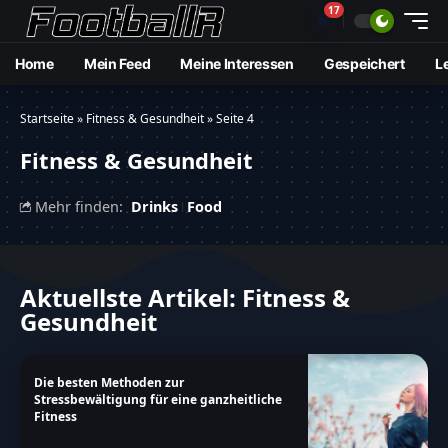
17
🔔
Home
Mein Feed
Meine Interessen
Gespeichert
L
Startseite
»
Fitness & Gesundheit
»
Seite 4
Fitness & Gesundheit
Mehr finden:
Drinks
Food
Aktuellste Artikel: Fitness &
Gesundheit
Die besten Methoden zur
Stressbewältigung für eine ganzheitliche
Fitness