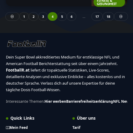
FITNESS &
GESUNDHEIT
1
2
3
4
5
6
…
17
18
Dein Super Bowl akkreditiertes Medium für erstklassige NFL und
American Football Berichterstattung seit über einem Jahrzehnt.
FootballR.at
liefert dir topaktuelle Statistiken, Live-Scores,
detaillierte Analysen und exklusive Einblicke – alles kostenlos und in
deutscher Sprache. Verlass dich auf unsere Expertise für deine
tägliche Dosis Football-Wissen.
Interessante Themen:
Hier werben
Barrierefreiheitserklärung
NFL News
Quick Links
Über uns
Mein Feed
Tarif