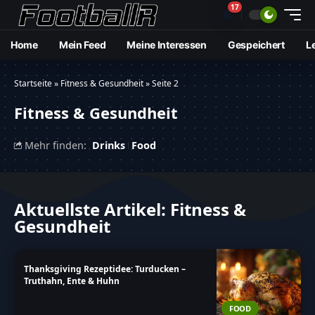
17
🔔
Home
Mein Feed
Meine Interessen
Gespeichert
L
Startseite
»
Fitness & Gesundheit
»
Seite 2
Fitness & Gesundheit
Mehr finden:
Drinks
Food
Aktuellste Artikel: Fitness &
Gesundheit
Thanksgiving Rezeptidee: Turducken –
Truthahn, Ente & Huhn
FOOD