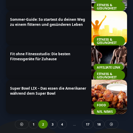
FITNESS &
GESUNDHEIT
Sommer-Guide: So startest du deinen Weg
zu einem fitteren und gesünderen Leben
FITNESS &
GESUNDHEIT
Fit ohne Fitnessstudio: Die besten
Fitnessgeräte für Zuhause
AFFILIATE LINK
FITNESS &
GESUNDHEIT
Super Bowl LIX – Das essen die Amerikaner
während dem Super Bowl
FOOD
NFL NEWS
1
2
3
4
…
17
18