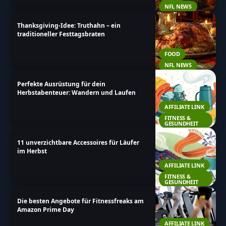
NFL NEWS
Thanksgiving-Idee: Truthahn – ein
traditioneller Festtagsbraten
FOOD
NFL NEWS
Perfekte Ausrüstung für dein
Herbstabenteuer: Wandern und Laufen
AFFILIATE LINK
FITNESS &
GESUNDHEIT
11 unverzichtbare Accessoires für Läufer
im Herbst
AFFILIATE LINK
FITNESS &
GESUNDHEIT
Die besten Angebote für Fitnessfreaks am
Amazon Prime Day
AFFILIATE LINK