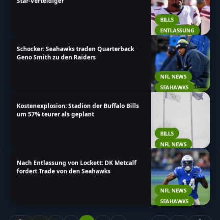
Star-Verteidiger
BILLS
ENTLASSUNG
Schocker: Seahawks traden Quarterback
Geno Smith zu den Raiders
NFL NEWS
SEAHAWKS
Kostenexplosion: Stadion der Buffalo Bills
um 57% teurer als geplant
BILLS
NFL NEWS
Nach Entlassung von Lockett: DK Metcalf
fordert Trade von den Seahawks
NFL NEWS
SEAHAWKS