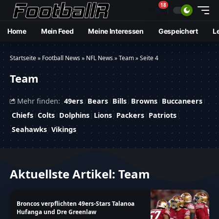
18
🔔
Home
Mein Feed
Meine Interessen
Gespeichert
L
Startseite
»
Football News
»
NFL News
»
Team
»
Seite 4
Team
Mehr finden:
49ers
Bears
Bills
Browns
Buccaneers
Chiefs
Colts
Dolphins
Lions
Packers
Patriots
Seahawks
Vikings
Aktuellste Artikel: Team
Broncos verpflichten 49ers-Stars Talanoa
Hufanga und Dre Greenlaw