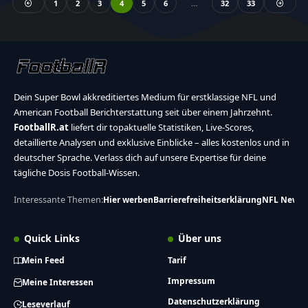
1
2
3
4
5
6
…
32
33
Dein Super Bowl akkreditiertes Medium für erstklassige NFL und
American Football Berichterstattung seit über einem Jahrzehnt.
FootballR.at
liefert dir topaktuelle Statistiken, Live-Scores,
detaillierte Analysen und exklusive Einblicke – alles kostenlos und in
deutscher Sprache. Verlass dich auf unsere Expertise für deine
tägliche Dosis Football-Wissen.
Interessante Themen:
Hier werben
Barrierefreiheitserklärung
NFL News
Quick Links
Über uns
Mein Feed
Tarif
Impressum
Meine Interessen
Datenschutzerklärung
Leseverlauf