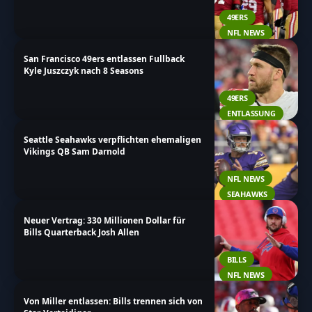
49ERS
NFL NEWS
San Francisco 49ers entlassen Fullback
Kyle Juszczyk nach 8 Seasons
49ERS
ENTLASSUNG
Seattle Seahawks verpflichten ehemaligen
Vikings QB Sam Darnold
NFL NEWS
SEAHAWKS
Neuer Vertrag: 330 Millionen Dollar für
Bills Quarterback Josh Allen
BILLS
NFL NEWS
Von Miller entlassen: Bills trennen sich von