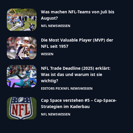
Was machen NFL-Teams von Juli bis
August?
NFL NEWS
WISSEN
Die Most Valuable Player (MVP) der
NFL seit 1957
WISSEN
NFL Trade Deadline (2025) erklärt:
Was ist das und warum ist sie
wichtig?
EDITORS PICK
NFL NEWS
WISSEN
Cap Space verstehen #5 – Cap-Space-
Strategien im Kaderbau
NFL NEWS
WISSEN