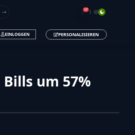
17
🔔
PERSONALISIEREN
EINLOGGEN
 Bills um 57%