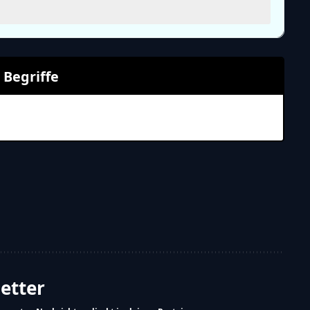
 Begriffe
Weiterlesen
e künstlich erzeugt und wird stetig weiterentwickelt. Wir
letter