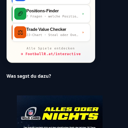
Positions-Finder
🏈
›
7 Fragen · welche Position bist du?
Trade Value Checker
⚖️
›
JJ-Chart · Steal oder Overpay?
Alle Spiele entdecken
→ FootballR.at/interactive
Was sagst du dazu?