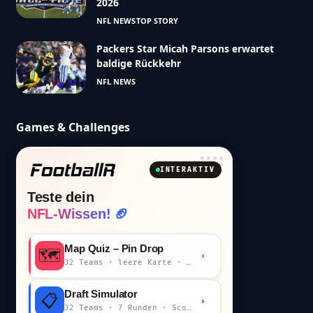
2026
NFL NEWS
TOP STORY
Packers Star Micah Parsons erwartet
baldige Rückkehr
NFL NEWS
Games & Challenges
INTERAKTIV
Teste dein
NFL-Wissen! 🏈
Map Quiz – Pin Drop
🗺️
›
32 Teams · leere Karte · km-Wertung
Draft Simulator
📋
›
32 Teams · 7 Runden · Scout-Kommentar