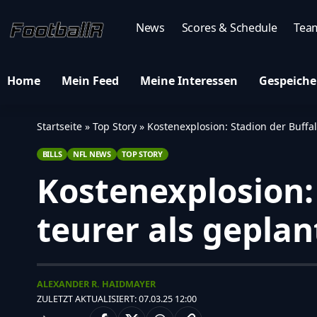
News
Scores & Schedule
Tea
Home
Mein Feed
Meine Interessen
Gespeiche
Startseite
»
Top Story
»
Kostenexplosion: Stadion der Buffal
BILLS
NFL NEWS
TOP STORY
Kostenexplosion:
teurer als geplan
ALEXANDER R. HAIDMAYER
ZULETZT AKTUALISIERT: 07.03.25 12:00