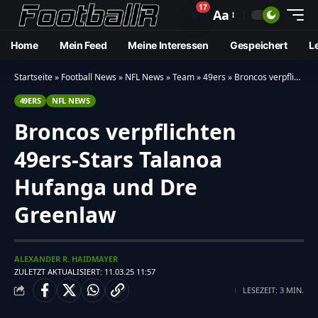
17
🔔
Aa
Home
Mein Feed
Meine Interessen
Gespeichert
L
Startseite
»
Football News
»
NFL News
»
Team
»
49ers
»
Broncos verpflichten 49ers-Stars Talanoa Hufanga und Dre Greenlaw
49ERS
NFL NEWS
Broncos verpflichten
49ers-Stars Talanoa
Hufanga und Dre
Greenlaw
ALEXANDER R. HAIDMAYER
ZULETZT AKTUALISIERT: 11.03.25 11:57
LESEZEIT: 3 MIN.