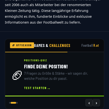
seit 2006 auch als Mitarbeiter bei der renommierten
Kleinen Zeitung tätig. Diese langjährige Erfahrung
ermöglicht es ihm, fundierte Einblicke und exklusive
Informationen aus der Footballwelt zu liefern.
GAMES &
CHALLENGES
Football
R.at
🏈 OFFSEASON
POSITIONS-QUIZ
FINDE DEINE POSITION!
🏈
7 Fragen zu Größe & Stärke – wir sagen dir,
welche Position zu dir passt.
→
TEST STARTEN
‹
›