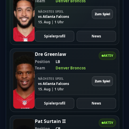
Team
Denver Broncos
NÄCHSTES SPIEL
Zum Spiel
vs Atlanta Falcons
15. Aug | 1 Uhr
Spielerprofil
News
Die Broncos haben schon eine sehr gute Verteidigung.
Dre Greenlaw
AKTIV
Mit den neuen Spielern wollen sie noch stärker werden.
Position
LB
Team
Denver Broncos
Hinweis
NÄCHSTES SPIEL
Die vereinfachte Version dieses Artikels wurde
Zum Spiel
vs Atlanta Falcons
künstlich erzeugt und wird stetig weiterentwickelt.
15. Aug | 1 Uhr
Wir freuen uns über
dein Feedback
.
Spielerprofil
News
Pat Surtain II
AKTIV
Position
CB