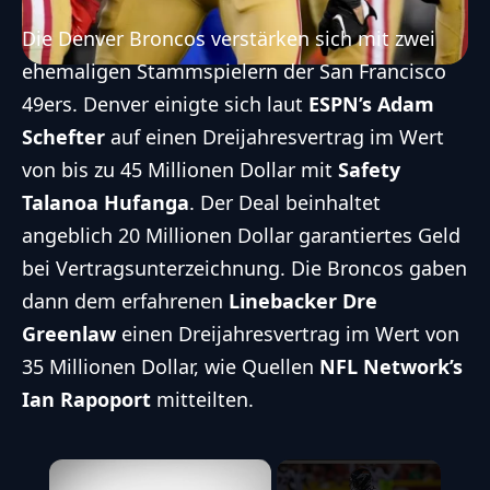
Die
Denver Broncos
verstärken sich mit zwei
ehemaligen Stammspielern der
San Francisco
49ers
. Denver einigte sich laut
ESPN’s Adam
Schefter
auf einen Dreijahresvertrag im Wert
von bis zu 45 Millionen Dollar mit
Safety
Talanoa Hufanga
. Der Deal beinhaltet
angeblich 20 Millionen Dollar garantiertes Geld
bei Vertragsunterzeichnung. Die Broncos gaben
dann dem erfahrenen
Linebacker Dre
Greenlaw
einen Dreijahresvertrag im Wert von
35 Millionen Dollar, wie Quellen
NFL Network’s
Ian Rapoport
mitteilten.
×