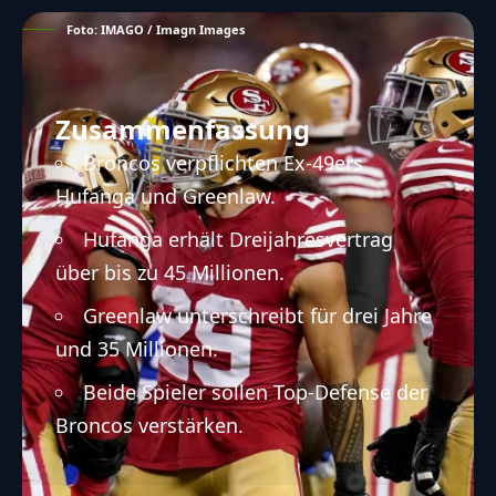
Foto: IMAGO / Imagn Images
Zusammenfassung
Broncos verpflichten Ex-49ers
Hufanga und Greenlaw.
Hufanga erhält Dreijahresvertrag
über bis zu 45 Millionen.
Greenlaw unterschreibt für drei Jahre
und 35 Millionen.
Beide Spieler sollen Top-Defense der
Broncos verstärken.