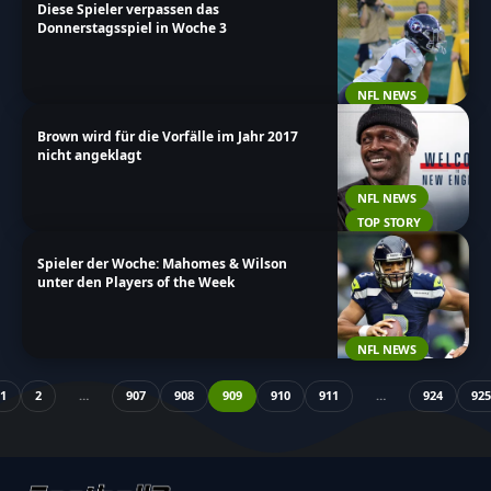
Diese Spieler verpassen das
Donnerstagsspiel in Woche 3
NFL NEWS
Brown wird für die Vorfälle im Jahr 2017
nicht angeklagt
NFL NEWS
TOP STORY
Spieler der Woche: Mahomes & Wilson
unter den Players of the Week
NFL NEWS
1
2
…
907
908
909
910
911
…
924
925