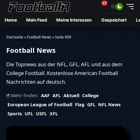
17
🔔
Home
Mein Feed
Meine Interessen
Gespeichert
L
Startseite
»
Football News
»
Seite 909
Football News
Die Topnews aus der NFL, GFL, AFL und aus dem
College Football. Kostenlose American Football
Nachrichten auf deutsch.
Mehr finden:
AAF
AFL
Aktuell
College
European League of Football
Flag
GFL
NFL News
Sports
UFL
USFL
XFL