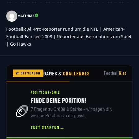
MATTHIAS
FootballR All-Pro-Reporter rund um die NFL | American-
Football-Fan seit 2008 | Reporter aus Faszination zum Spiel
| Go Hawks
GAMES &
CHALLENGES
Football
R.at
🏈 OFFSEASON
POSITIONS-QUIZ
FINDE DEINE POSITION!
🏈
7 Fragen zu Größe & Stärke – wir sagen dir,
welche Position zu dir passt.
→
TEST STARTEN