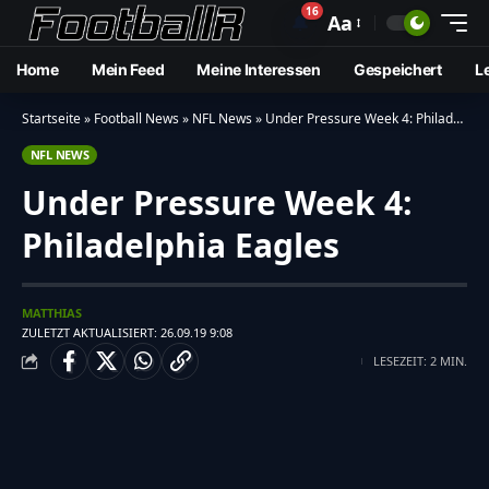
16
🔔
Aa
Home
Mein Feed
Meine Interessen
Gespeichert
L
Startseite
»
Football News
»
NFL News
»
Under Pressure Week 4: Philadelphia Eagles
NFL NEWS
Under Pressure Week 4:
Philadelphia Eagles
MATTHIAS
ZULETZT AKTUALISIERT: 26.09.19 9:08
LESEZEIT: 2 MIN.