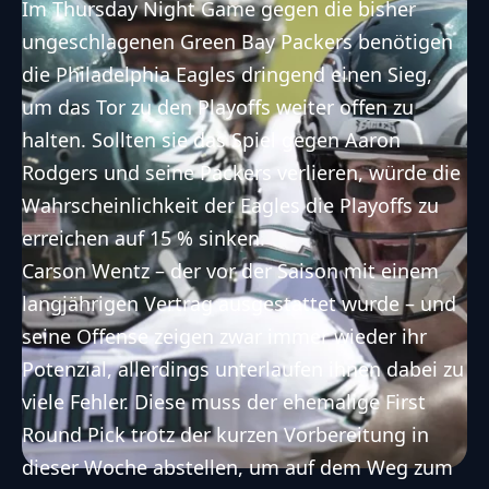
Im Thursday Night Game gegen die bisher
ungeschlagenen
Green Bay Packers
benötigen
die
Philadelphia Eagles
dringend einen Sieg,
um das Tor zu den Playoffs weiter offen zu
halten. Sollten sie das Spiel gegen Aaron
Rodgers und seine Packers verlieren, würde die
Wahrscheinlichkeit der Eagles die Playoffs zu
erreichen auf 15 % sinken.
Carson Wentz – der vor der Saison mit einem
langjährigen Vertrag ausgestattet wurde – und
seine Offense zeigen zwar immer wieder ihr
Potenzial, allerdings unterlaufen ihnen dabei zu
viele Fehler. Diese muss der ehemalige First
Round Pick trotz der kurzen Vorbereitung in
dieser Woche abstellen, um auf dem Weg zum