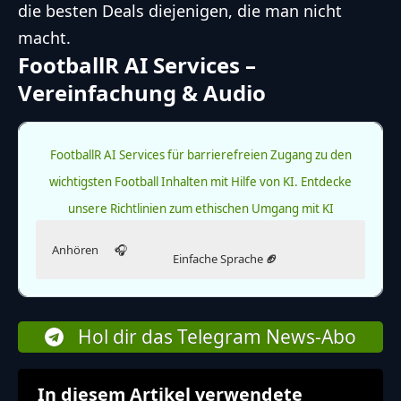
die besten Deals diejenigen, die man nicht
macht.
FootballR AI Services –
Vereinfachung & Audio
FootballR AI Services für barrierefreien Zugang zu den
wichtigsten Football Inhalten mit Hilfe von KI.
Entdecke
unsere Richtlinien zum ethischen Umgang mit KI
Anhören
🎧
Einfache Sprache
🏈
Hör dir diesen Artikel an.
Lies diesen Artikel in einfacher Sprache.
Die Ausgabe in einfacher Sprache wurde KI-generiert.
Kirk Cousins kehrt nach Minnesota zurück
Hol dir das Telegram News-Abo
Kirk Cousins spielte früher für die Minnesota Vikings.
Jetzt spielt er für die Atlanta Falcons. Am Sonntag kam
Hinweis
Weiterlesen
er zurück nach Minnesota.
In diesem Artikel verwendete