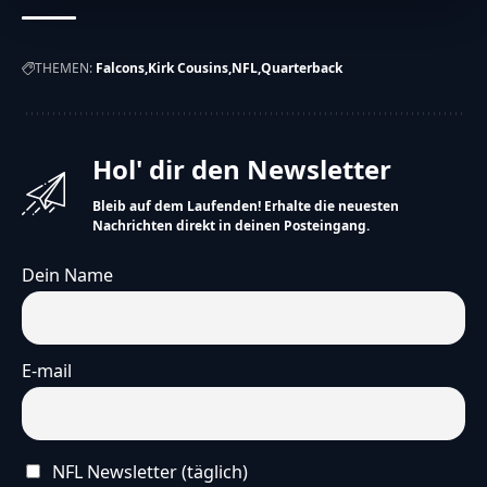
THEMEN:
Falcons
Kirk Cousins
NFL
Quarterback
Die Falcons dachten, mit Cousins würden sie besser
spielen. Aber das klappt nicht so gut.
Das zeigt: Man weiß nie genau, was in der NFL
passieren wird.
Hol' dir den Newsletter
Hinweis
Bleib auf dem Laufenden! Erhalte die neuesten
Nachrichten direkt in deinen Posteingang.
Die vereinfachte Version dieses Artikels wurde
künstlich erzeugt und wird stetig weiterentwickelt.
Dein Name
Wir freuen uns über
dein Feedback
.
E-mail
NFL Newsletter (täglich)