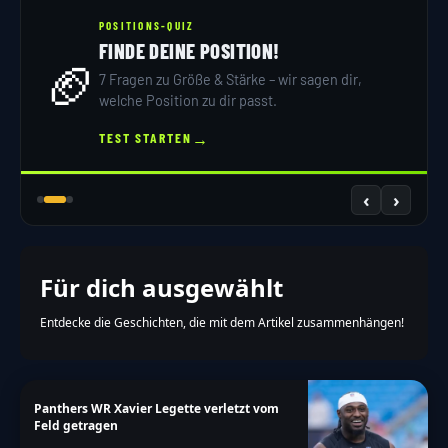
NFL TRIVIA
4TH & GOAL BLITZQUIZ
⚡
dir,
10 Fragen, 15 Sekunden – schaffst du den
Touchdown?
→
QUIZ STARTEN
‹
›
Für dich ausgewählt
Entdecke die Geschichten, die mit dem Artikel zusammenhängen!
Panthers WR Xavier Legette verletzt vom
Feld getragen