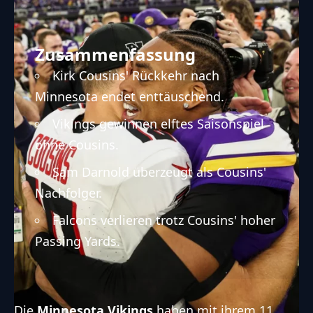
Zusammenfassung
Kirk Cousins' Rückkehr nach
Minnesota endet enttäuschend.
Vikings gewinnen elftes Saisonspiel
ohne Cousins.
Sam Darnold überzeugt als Cousins'
Nachfolger.
Falcons verlieren trotz Cousins' hoher
Passing Yards.
Die
Minnesota Vikings
haben mit ihrem 11.