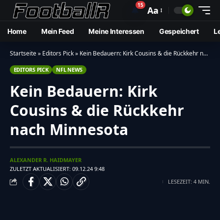
15
🔔
Aa
Home
Mein Feed
Meine Interessen
Gespeichert
L
Startseite
»
Editors Pick
»
Kein Bedauern: Kirk Cousins & die Rückkehr nach Minnesota
EDITORS PICK
NFL NEWS
Kein Bedauern: Kirk
Cousins & die Rückkehr
nach Minnesota
ALEXANDER R. HAIDMAYER
ZULETZT AKTUALISIERT: 09.12.24 9:48
LESEZEIT: 4 MIN.