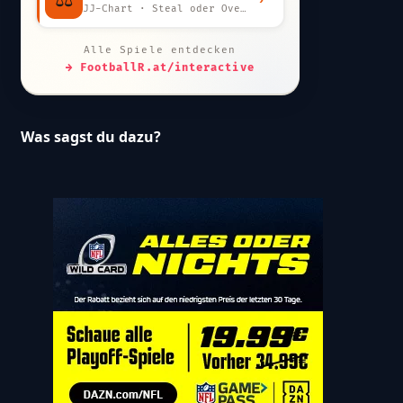
JJ-Chart · Steal oder Overpay?
Alle Spiele entdecken
→ FootballR.at/interactive
Was sagst du dazu?