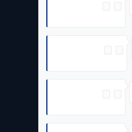
7
0
-
Devin Singletary 46 Yd Run (Tyler
Bass Kick)
Touchdown
14
0
-
Stefon Diggs 5 Yd pass from Josh
Allen (Tyler Bass Kick)
Touchdown
21
0
-
Dawson Knox 8 Yd pass from Josh
Allen (Tyler Bass Kick)
Touchdown