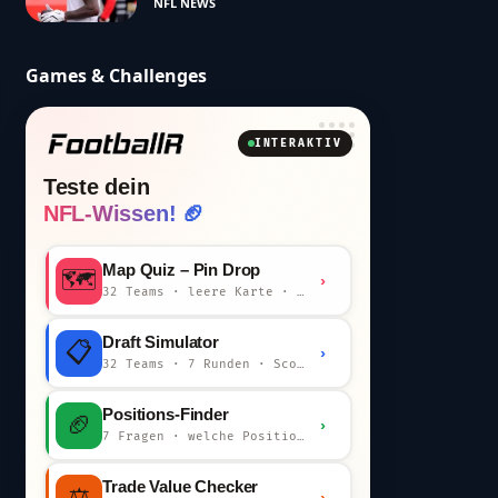
NFL NEWS
Games & Challenges
INTERAKTIV
Teste dein
NFL-Wissen! 🏈
Map Quiz – Pin Drop
🗺️
›
32 Teams · leere Karte · km-Wertung
Draft Simulator
📋
›
32 Teams · 7 Runden · Scout-Kommentar
Positions-Finder
🏈
›
7 Fragen · welche Position bist du?
Trade Value Checker
⚖️
›