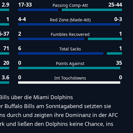
2.9
17-33
25-44
Passing Comp-Att
1
4-4
0-3
Red Zone (Made-Att)
6-37
2
1
Fumbles Recovered
71
6
1
Total Sacks
20
0
35
Points Against
3.6
0
0
Int Touchdowns
ills über die Miami Dolphins
r Buffalo Bills am Sonntagabend setzten sie
ns durch und zeigten ihre Dominanz in der AFC
ark und ließen den Dolphins keine Chance, ins