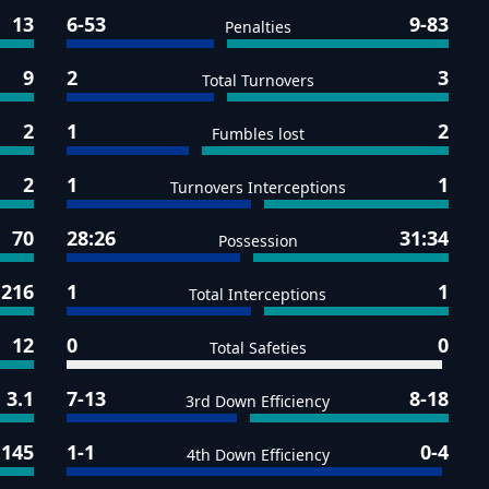
13
6-53
9-83
Penalties
9
2
3
Total Turnovers
2
1
2
Fumbles lost
2
1
1
Turnovers Interceptions
70
28:26
31:34
Possession
216
1
1
Total Interceptions
12
0
0
Total Safeties
3.1
7-13
8-18
3rd Down Efficiency
145
1-1
0-4
4th Down Efficiency