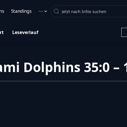
Search
ms
Standings
⋯
rt
Leseverlauf
1
iami Dolphins 35:0 – 