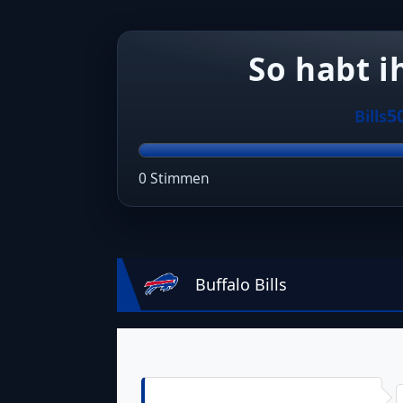
So habt i
5
Bills
0 Stimmen
Buffalo Bills
Touchdown