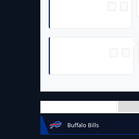
28
0
-
Zack Moss 7 Yd Run (Tyler Bass
Kick)
Touchdown
35
0
-
Zack Moss 1 Yd Run (Tyler Bass
Kick)
Team Stats
Buffalo Bills