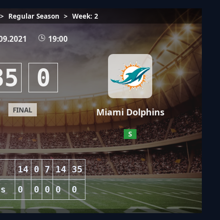
>
Regular Season
>
Week: 2
09.2021
19:00
35
0
FINAL
Miami Dolphins
S
14
0
7
14
35
ns
0
0
0
0
0