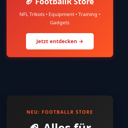
🏈 FootballR Store
NFL Trikots • Equipment • Training •
Gadgets
Jetzt entdecken →
NEU: FOOTBALLR STORE
🏈 Alles für