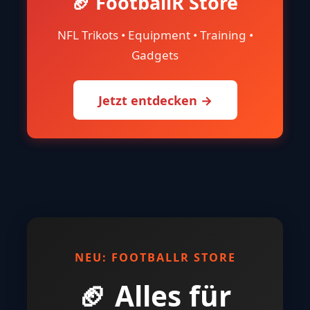
🏈 FootballR Store
NFL Trikots • Equipment • Training •
Gadgets
Jetzt entdecken →
NEU: FOOTBALLR STORE
🏈 Alles für