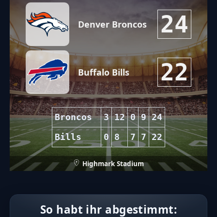
24
Denver Broncos
22
Buffalo Bills
Broncos
3
12
0
9
24
Bills
0
8
7
7
22
Highmark Stadium
So habt ihr abgestimmt: