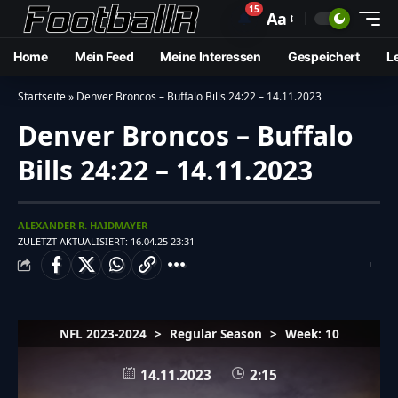
15
🔔
Aa
Home
Mein Feed
Meine Interessen
Gespeichert
L
Startseite
»
Denver Broncos – Buffalo Bills 24:22 – 14.11.2023
Denver Broncos – Buffalo
Bills 24:22 – 14.11.2023
ALEXANDER R. HAIDMAYER
ZULETZT AKTUALISIERT: 16.04.25 23:31
NFL 2023-2024
>
Regular Season
>
Week: 10
14.11.2023
2:15