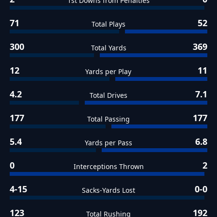
1st Downs from Penalties
71
52
Total Plays
300
369
Total Yards
12
11
Yards per Play
4.2
7.1
Total Drives
177
177
Total Passing
5.4
6.8
Yards per Pass
0
2
Interceptions Thrown
4-15
0-0
Sacks-Yards Lost
123
192
Total Rushing