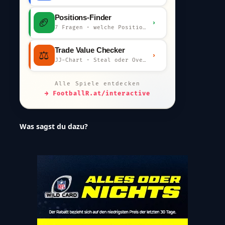
Positions-Finder
🏈
›
7 Fragen · welche Position bist du?
Trade Value Checker
⚖️
›
JJ-Chart · Steal oder Overpay?
Alle Spiele entdecken
→ FootballR.at/interactive
Was sagst du dazu?