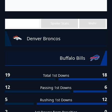
Team Stats
Spieler Stats
Mehr
Denver Broncos
Buffalo Bills
19
18
Total 1st Downs
12
6
Passing 1st Downs
5
12
Rushing 1st Downs
2
0