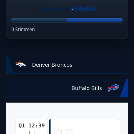
50%
50%
Broncos
-
Bills
0 Stimmen
Denver Broncos
Buffalo Bills
Field Goal
Q1 12:39
3
0
-