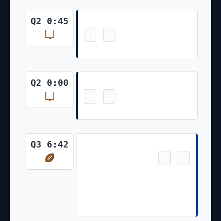
Field Goal
Q2 0:45
12
8
-
Wil Lutz Made 49 Yd Field Goal
Field Goal
Q2 0:00
15
8
-
Wil Lutz Made 40 Yd Field Goal
Touchdown
Q3 6:42
15
15
-
Latavius Murray 3 Yd Rush,
T.Bass extra point is GOOD,
Center-R.Ferguson, Holder-
S.Martin.