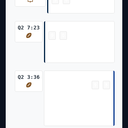
Wil Lutz Made 40 Yd Field Goal
Touchdown
Q2 7:23
9
0
-
Courtland Sutton Pass From
Russell Wilson for 7 Yds Wil
Lutz Missed Ex. Pt Attmpt
Touchdown
Q2 3:36
9
8
-
Dalton Kincaid Pass From Josh
Allen for 22 Yds, TWO-POINT
CONVERSION ATTEMPT. J.Allen
pass to G.Davis is complete.
ATTEMPT SUCCEEDS.