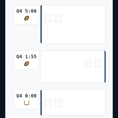
Touchdown
Q4 5:06
21
15
-
Javonte Williams Pass From
Russell Wilson for 3 Yds Riley
Dixon 2Pt Rush No Good
Touchdown
Q4 1:55
21
22
-
Josh Allen 6 Yd Rush Tyler Bass
Made Ex. Pt
Field Goal
Q4 0:00
24
22
-
Wil Lutz Made 36 Yd Field Goal