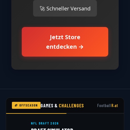
🚀 Schneller Versand
Jetzt Store
entdecken →
GAMES &
CHALLENGES
Football
R.at
🏈 OFFSEASON
NFL DRAFT 2026