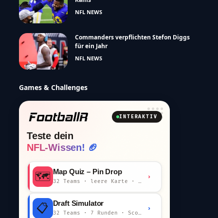
NFL NEWS
Commanders verpflichten Stefon Diggs
für ein Jahr
NFL NEWS
Games & Challenges
INTERAKTIV
Teste dein
NFL-Wissen! 🏈
Map Quiz – Pin Drop
🗺️
›
32 Teams · leere Karte · km-Wertung
Draft Simulator
📋
›
32 Teams · 7 Runden · Scout-Kommentar