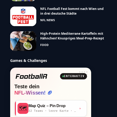
NFL Football Fest kommt nach Wien und
in drei deutsche Städte
NFL NEWS
High-Protein Mediterrane Kartoffeln mit
Hähnchen! Knuspriges Meal-Prep-Rezept
FOOD
Games & Challenges
INTERAKTIV
Teste dein
NFL-Wissen! 🏈
Map Quiz – Pin Drop
🗺️
›
32 Teams · leere Karte · km-Wertung