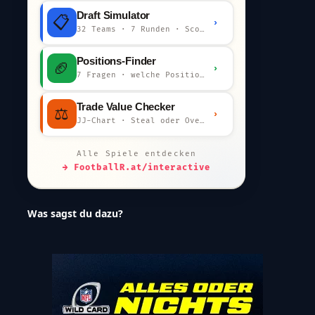
Draft Simulator
📋
›
32 Teams · 7 Runden · Scout-Kommentar
Positions-Finder
🏈
›
7 Fragen · welche Position bist du?
Trade Value Checker
⚖️
›
JJ-Chart · Steal oder Overpay?
Alle Spiele entdecken
→ FootballR.at/interactive
Was sagst du dazu?