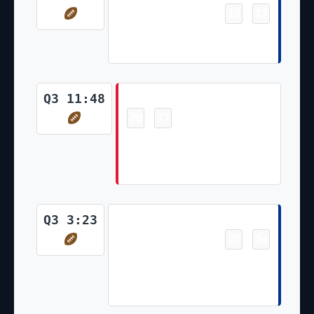
13
17
-
Josh Allen 2 Yd Rush Tyler Bass
Made Ex. Pt
Touchdown
Q3 11:48
20
17
-
Travis Kelce Pass From Patrick
Mahomes for 3 Yds Harrison
Butker Made Ex. Pt
Touchdown
Q3 3:23
20
24
-
Khalil Shakir Pass From Josh
Allen for 13 Yds Tyler Bass
Made Ex. Pt