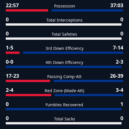
22:57
37:03
Possession
0
0
Total Interceptions
0
0
Total Safeties
1-5
7-14
3rd Down Efficiency
0-0
2-3
4th Down Efficiency
17-23
26-39
Passing Comp-Att
2-4
3-4
Red Zone (Made-Att)
0
1
Fumbles Recovered
0
0
Total Sacks