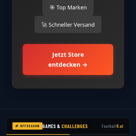
🎯 Top Marken
🚀 Schneller Versand
Jetzt Store
entdecken →
GAMES &
CHALLENGES
Football
R.at
🏈 OFFSEASON