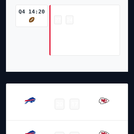
Touchdown
Q4 14:20
27
24
-
Isiah Pacheco 4 Yd Rush,
H.Butker extra point is GOOD,
Center-J.Winchester, Holder-
T.Townsend.
10.12.2023
22:25
NFL 2023-2024
/
Regular Season
/
Week14
20
17
Bills
Chiefs
Final
24.01.2022
0:30
NFL 2021-2022
/
Postseason