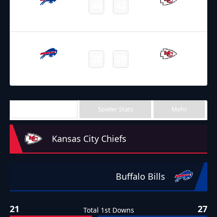
36
42
Bills
Chiefs
Final
11.10.2021
2:20
NFL 2021-2022
/
Regular Season
/
Week5
38
20
Bills
Chiefs
Final
Team Stats
Spieler Stats
Mehr
Kansas City Chiefs
Buffalo Bills
21
27
Total 1st Downs