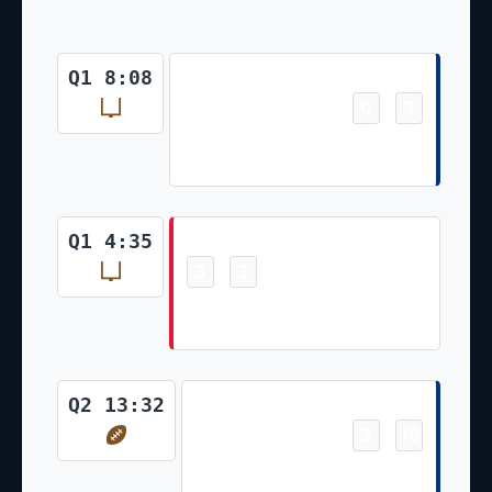
Field Goal
Q1 8:08
0
3
-
Tyler Bass Made 27 Yd Field
Goal
Field Goal
Q1 4:35
3
3
-
Harrison Butker Made 47 Yd
Field Goal
Touchdown
Q2 13:32
3
10
-
Josh Allen 5 Yd Rush Tyler
Bass Made Ex. Pt