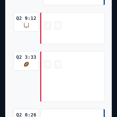
Field Goal
Q2 9:12
6
10
-
Harrison Butker Made 29 Yd
Field Goal
Touchdown
Q2 3:33
13
10
-
Travis Kelce Pass From Patrick
Mahomes for 22 Yds, H.Butker
extra point is GOOD, Center-
J.Winchester, Holder-
T.Townsend.
Touchdown
Q2 0:26