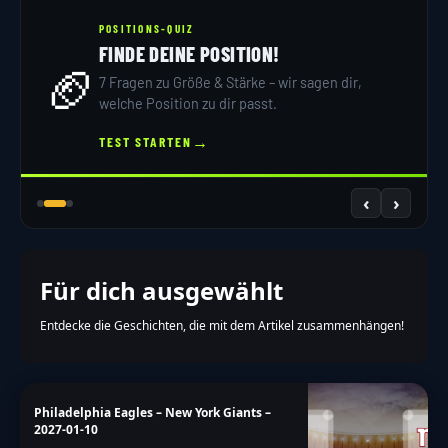
POSITIONS-QUIZ
FINDE DEINE POSITION!
🏈
7 Fragen zu Größe & Stärke – wir sagen dir,
welche Position zu dir passt.
→
TEST STARTEN
‹
›
Für dich ausgewählt
Entdecke die Geschichten, die mit dem Artikel zusammenhängen!
Philadelphia Eagles – New York Giants –
2027-01-10