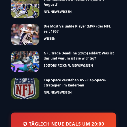
August?
NFL NEWS
WISSEN
Die Most Valuable Player (MVP) der NFL
seit 1957
WISSEN
NFL Trade Deadline (2025) erklärt: Was ist
das und warum ist sie wichtig?
EDITORS PICK
NFL NEWS
WISSEN
Cap Space verstehen #5 – Cap-Space-
Strategien im Kaderbau
NFL NEWS
WISSEN
⏰ TÄGLICH NEUE DEALS UM 20:00