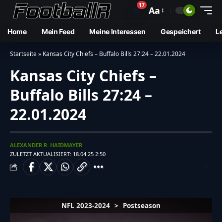
17
🔔
Aa
Home
Mein Feed
Meine Interessen
Gespeichert
L
Startseite
»
Kansas City Chiefs – Buffalo Bills 27:24 – 22.01.2024
Kansas City Chiefs –
Buffalo Bills 27:24 –
22.01.2024
ALEXANDER R. HAIDMAYER
ZULETZT AKTUALISIERT: 18.04.25 2:50
NFL 2023-2024
>
Postseason