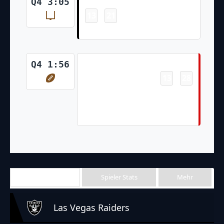
Field Goal
Q4 3:05
13
21
-
Daniel Carlson 27 Yd Field Goal
Touchdown
Q4 1:56
13
28
-
Jalen McMillan 29 Yd pass from
Baker Mayfield (Chase
McLaughlin Kick)
Team Stats
Spieler Stats
Mehr
Las Vegas Raiders