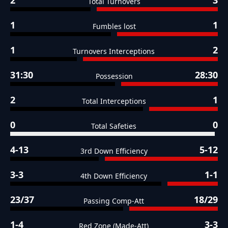
2
3
Total Turnovers
1
1
Fumbles lost
1
2
Turnovers Interceptions
31:30
28:30
Possession
2
1
Total Interceptions
0
0
Total Safeties
4-13
5-12
3rd Down Efficiency
3-3
1-1
4th Down Efficiency
23/37
18/29
Passing Comp-Att
1-4
3-3
Red Zone (Made-Att)