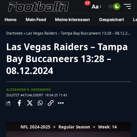
17
🔔
Aa
Home
Mein Feed
Meine Interessen
Gespeichert
L
Startseite
»
Las Vegas Raiders – Tampa Bay Buccaneers 13:28 – 08.12.2024
Las Vegas Raiders – Tampa
Bay Buccaneers 13:28 –
08.12.2024
ALEXANDER R. HAIDMAYER
ZULETZT AKTUALISIERT: 18.04.25 11:43
NFL 2024-2025
>
Regular Season
>
Week: 14