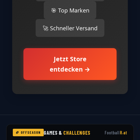
🎯 Top Marken
🚀 Schneller Versand
Jetzt Store
entdecken →
GAMES &
CHALLENGES
Football
R.at
🏈 OFFSEASON