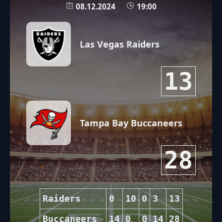
08.12.2024
19:00
Las Vegas Raiders
13
Tampa Bay Buccaneers
28
Raiders
0
10
0
3
13
Buccaneers
14
0
0
14
28