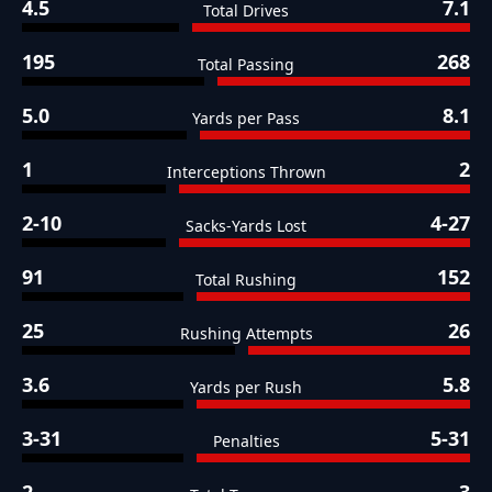
4.5
7.1
Total Drives
195
268
Total Passing
5.0
8.1
Yards per Pass
1
2
Interceptions Thrown
2-10
4-27
Sacks-Yards Lost
91
152
Total Rushing
25
26
Rushing Attempts
3.6
5.8
Yards per Rush
3-31
5-31
Penalties