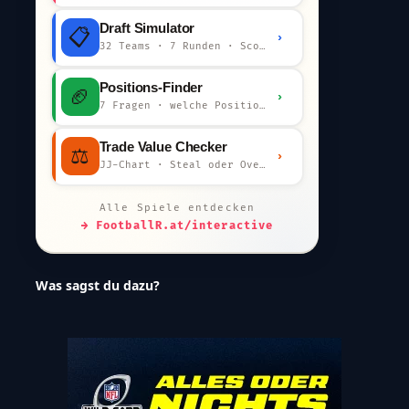
Draft Simulator
📋
›
32 Teams · 7 Runden · Scout-Kommentar
Positions-Finder
🏈
›
7 Fragen · welche Position bist du?
Trade Value Checker
⚖️
›
JJ-Chart · Steal oder Overpay?
Alle Spiele entdecken
→ FootballR.at/interactive
Was sagst du dazu?