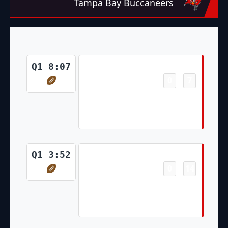
Tampa Bay Buccaneers
Touchdown
Q1 8:07
0
7
-
Jalen McMillan 15 Yd pass from
Baker Mayfield (Chase
McLaughlin Kick)
Touchdown
Q1 3:52
0
14
-
Rachaad White 5 Yd pass from
Baker Mayfield (Chase
McLaughlin Kick)