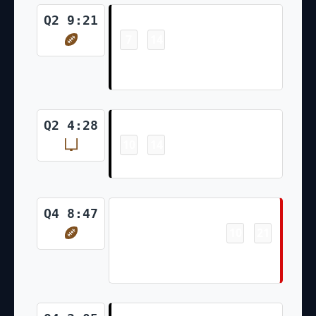
Touchdown
Q2 9:21
7
14
-
Aidan O'Connell 1 Yd Rush
(Daniel Carlson Kick)
Field Goal
Q2 4:28
10
14
-
Daniel Carlson 25 Yd Field Goal
Touchdown
Q4 8:47
10
21
-
Rachaad White 3 Yd Rush
(Chase McLaughlin Kick)