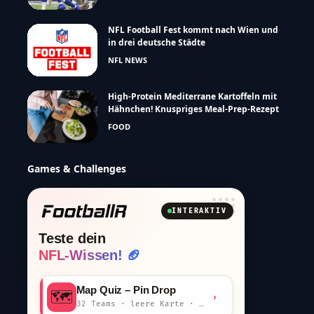
NFL Football Fest kommt nach Wien und
in drei deutsche Städte
NFL NEWS
High-Protein Mediterrane Kartoffeln mit
Hähnchen! Knuspriges Meal-Prep-Rezept
FOOD
Games & Challenges
INTERAKTIV
Teste dein
NFL-Wissen! 🏈
Map Quiz – Pin Drop
🗺️
›
32 Teams · leere Karte · km-Wertung