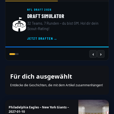
NFL DRAFT 2026
DRAFT SIMULATOR
🏟️
32 Teams, 7 Runden – du bist GM. Hol dir dein
Scout-Rating!
→
JETZT DRAFTEN
‹
›
Für dich ausgewählt
Entdecke die Geschichten, die mit dem Artikel zusammenhängen!
Philadelphia Eagles – New York Giants –
2027-01-10