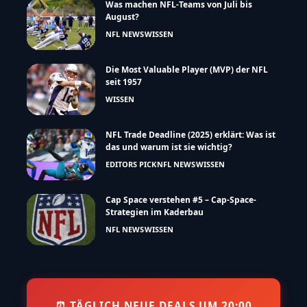
Was machen NFL-Teams von Juli bis
August?
NFL NEWS
WISSEN
Die Most Valuable Player (MVP) der NFL
seit 1957
WISSEN
NFL Trade Deadline (2025) erklärt: Was ist
das und warum ist sie wichtig?
EDITORS PICK
NFL NEWS
WISSEN
Cap Space verstehen #5 – Cap-Space-
Strategien im Kaderbau
NFL NEWS
WISSEN
⏰ TÄGLICH NEUE DEALS UM 20:00