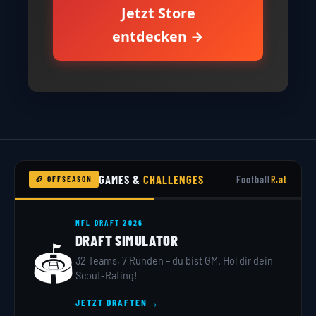
Jetzt Store
entdecken →
GAMES &
CHALLENGES
Football
R.at
🏈 OFFSEASON
NFL DRAFT 2026
DRAFT SIMULATOR
🏟️
32 Teams, 7 Runden – du bist GM. Hol dir dein
Scout-Rating!
→
JETZT DRAFTEN