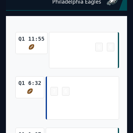
Philadelphia Eagles
Touchdown
Q1 11:55
0
6
-
Jalen Hurts 44 Yd Rush (Jake
Elliott PAT Failed)
Touchdown
Q1 6:32
7
6
-
Tyler Higbee 4 Yd pass from
Matthew Stafford (Joshua Karty
Kick)