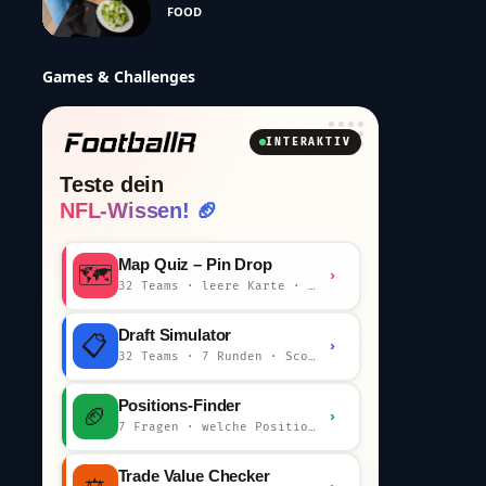
FOOD
Games & Challenges
INTERAKTIV
Teste dein
NFL-Wissen! 🏈
Map Quiz – Pin Drop
🗺️
›
32 Teams · leere Karte · km-Wertung
Draft Simulator
📋
›
32 Teams · 7 Runden · Scout-Kommentar
Positions-Finder
🏈
›
7 Fragen · welche Position bist du?
Trade Value Checker