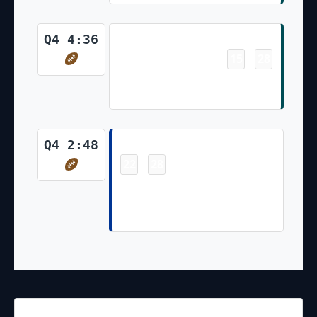
Touchdown
Q4 4:36
15
28
-
Saquon Barkley 78 Yd Rush
(Jake Elliott PAT Failed)
Touchdown
Q4 2:48
22
28
-
Colby Parkinson 4 Yd pass from
Matthew Stafford (Joshua Karty
Kick)
25.11.2024
2:20
NFL 2024-2025
/
Regular Season
/
Week12