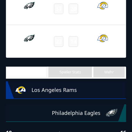
37
20
Eagles
Rams
Final
08.10.2023
22:05
NFL 2023-2024
/
Regular Season
/
Week5
23
14
Eagles
Rams
Final
Team Stats
Spieler Stats
Mehr
Los Angeles Rams
Philadelphia Eagles