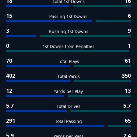
18
16
Total 1st Downs
15
6
Passing 1st Downs
3
9
Rushing 1st Downs
0
1
1st Downs from Penalties
70
61
Total Plays
402
350
Total Yards
12
13
Yards per Play
5.7
5.7
Total Drives
291
65
Total Passing
5.9
2.4
Yards per Pass