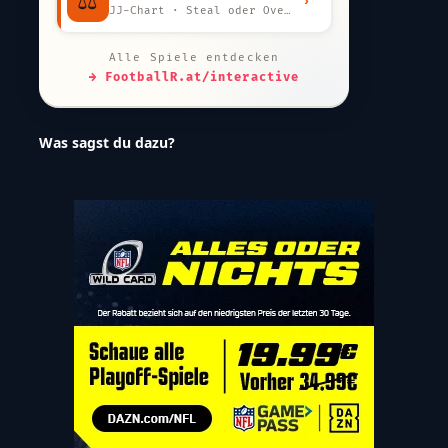
⚖️
›
JJ-Chart · Steal oder Overpay?
Alle Spiele entdecken
→ FootballR.at/interactive
Was sagst du dazu?