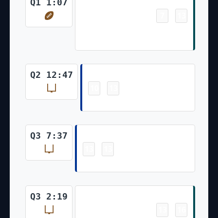
Touchdown
Q1 1:07
7
13
-
Saquon Barkley 62 Yd Rush
(Jake Elliott Kick)
Field Goal
Q2 12:47
10
13
-
Joshua Karty 30 Yd Field Goal
Field Goal
Q3 7:37
13
13
-
Joshua Karty 34 Yd Field Goal
Field Goal
Q3 2:19
13
16
-