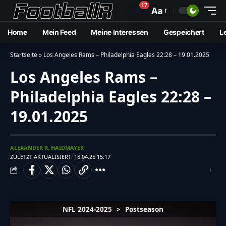
17
🔔
Aa
Home
Mein Feed
Meine Interessen
Gespeichert
L
Startseite
»
Los Angeles Rams – Philadelphia Eagles 22:28 – 19.01.2025
Los Angeles Rams –
Philadelphia Eagles 22:28 –
19.01.2025
ALEXANDER R. HAIDMAYER
ZULETZT AKTUALISIERT: 18.04.25 15:17
NFL 2024-2025
>
Postseason