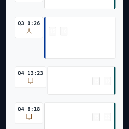
Jake Elliott 44 Yd Field Goal
Safety
Q3 0:26
15
16
-
Jalen Hurts Sacked by Neville
Gallimore For 8 Yd Loss for
Safety
Field Goal
Q4 13:23
15
19
-
Jake Elliott 23 Yd Field Goal
Field Goal
Q4 6:18
15
22
-
Jake Elliott 37 Yd Field Goal