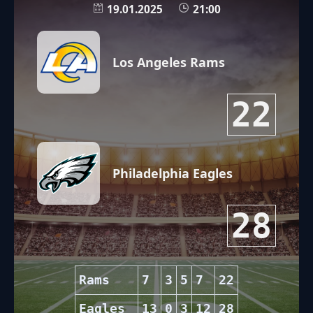
19.01.2025
21:00
Los Angeles Rams
22
Philadelphia Eagles
28
Rams
7
3
5
7
22
Eagles
13
0
3
12
28