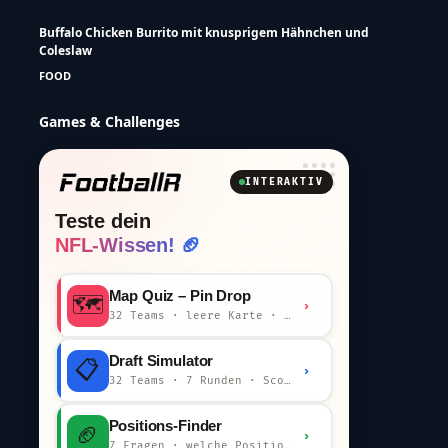
Buffalo Chicken Burrito mit knusprigem Hähnchen und
Coleslaw
FOOD
Games & Challenges
INTERAKTIV
Teste dein
NFL-Wissen! 🏈
Map Quiz – Pin Drop
🗺️
›
32 Teams · leere Karte · km-Wertung
Draft Simulator
📋
›
32 Teams · 7 Runden · Scout-Kommentar
Positions-Finder
🏈
›
7 Fragen · welche Position bist du?