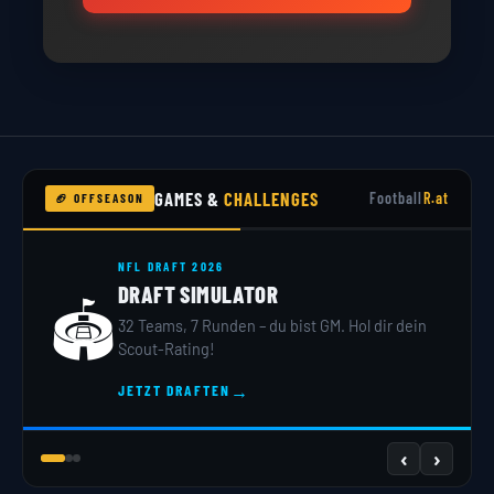
GAMES &
CHALLENGES
Football
R.at
🏈 OFFSEASON
NFL DRAFT 2026
DRAFT SIMULATOR
🏟️
32 Teams, 7 Runden – du bist GM. Hol dir dein
Scout-Rating!
→
JETZT DRAFTEN
‹
›