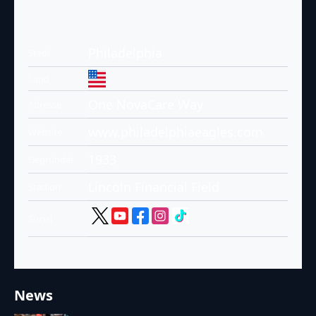
Philadelphia
Stadt
Land
One NovaCare Way
Adresse
www.philadelphiaeagles.com
Website
1933
Gegründet
Lincoln Financial Field
Stadion
Social
News