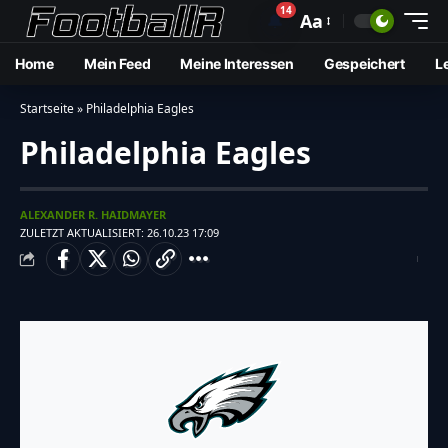
14
🔔
Aa
Home
Mein Feed
Meine Interessen
Gespeichert
L
Startseite
»
Philadelphia Eagles
Philadelphia Eagles
ALEXANDER R. HAIDMAYER
ZULETZT AKTUALISIERT: 26.10.23 17:09