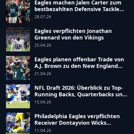
Eagles machen Jalen Carter zum
bestbezahlten Defensive Tackle
der NFL
28.07.26
Eagles verpflichten Jonathan
Greenard von den Vikings
25.04.26
Eagles planen offenbar Trade von
A.J. Brown zu den New England
Patriots
21.04.26
NFL Draft 2026: Überblick zu Top-
Running Backs, Quarterbacks und
wichtigen Transfers
15.04.26
Philadelphia Eagles verpflichten
Receiver Dontayvion Wicks
Packers
11.04.26