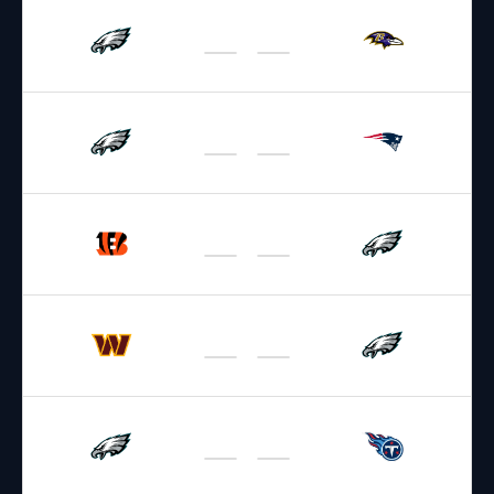
16.08.2026
1:00
NFL 2026-2027
/
Preseason
/
Week1
Eagles
Ravens
23.08.2026
1:00
NFL 2026-2027
/
Preseason
/
Week2
Eagles
Patriots
29.08.2026
2:00
NFL 2026-2027
/
Preseason
/
Week3
Bengals
Eagles
13.09.2026
22:25
NFL 2026-2027
/
Regular Season
/
Week1
Commanders
Eagles
20.09.2026
19:00
NFL 2026-2027
/
Regular Season
/
Week2
Eagles
Titans