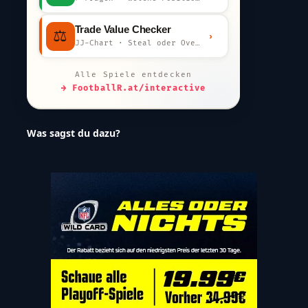
Trade Value Checker
⚖️
›
JJ-Chart · Steal oder Overpay?
Alle Spiele entdecken
→ FootballR.at/interactive
Was sagst du dazu?